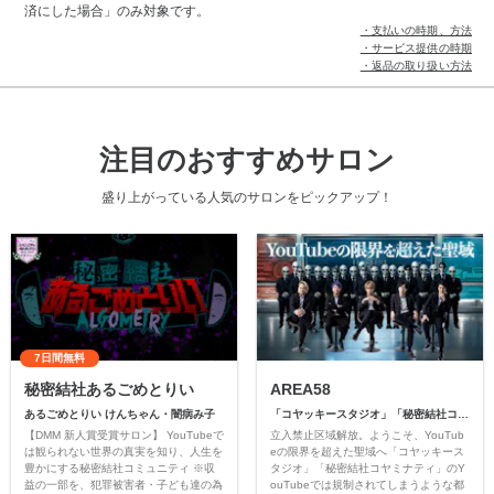
済にした場合」のみ対象です。
・支払いの時期、方法
・サービス提供の時期
・返品の取り扱い方法
注目のおすすめサロン
盛り上がっている人気のサロンをピックアップ！
7日間無料
秘密結社あるごめとりい
AREA58
あるごめとりい けんちゃん・闇病み子
「コヤッキースタジオ」「秘密結社コヤミナティ」
【DMM 新人賞受賞サロン】 YouTubeで
立入禁止区域解放。ようこそ、YouTub
は観られない世界の真実を知り、人生を
eの限界を超えた聖域へ「コヤッキース
豊かにする秘密結社コミュニティ ※収
タジオ」「秘密結社コヤミナティ」のY
益の一部を、犯罪被害者・子ども達の為
ouTubeでは規制されてしまうような都