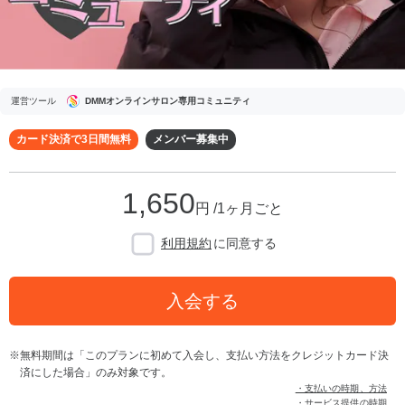
運営ツール
DMMオンラインサロン専用コミュニティ
カード決済で3日間無料
メンバー募集中
1,650
円 /1ヶ月ごと
利用規約
に同意する
入会する
無料期間は「このプランに初めて入会し、支払い方法をクレジットカード決
済にした場合」のみ対象です。
・支払いの時期、方法
・サービス提供の時期