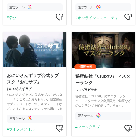
のチャリティーに寄付させていただきま
市伝説を中心にオリジナルコンテンツを
す
公開。
運営ツール
運営ツール
学び
オンラインコミュニティ
7日間無料
おにいさんずラブ公式サブ
秘密結社「Club99」 マスタ
スク『おにサブ』
ーランク
おにいさんずラブ
ウマヅラビデオ
おにいさんずラブの公式サブスクがスタ
秘密結社「Club99」のマスターラン
ート！ここでしか見られない、限定動画
ク。マスターランク会員限定で動画など
やプライベートな日常、オフショットな
のコンテンツを配信していきます。
ど、さまざまなコンテンツをお届けしま
す。
運営ツール
運営ツール
ファンクラブ
ライフスタイル