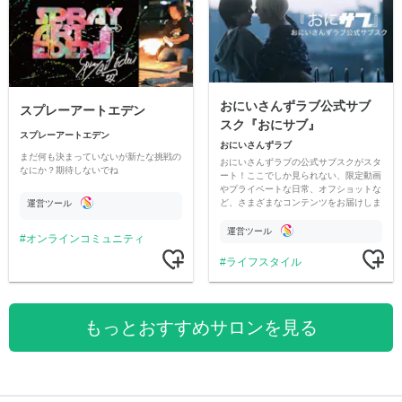
おにいさんずラブ公式サブ
スプレーアートエデン
スク『おにサブ』
スプレーアートエデン
おにいさんずラブ
まだ何も決まっていないが新たな挑戦の
おにいさんずラブの公式サブスクがスタ
なにか？期待しないでね
ート！ここでしか見られない、限定動画
やプライベートな日常、オフショットな
ど、さまざまなコンテンツをお届けしま
運営ツール
す。
運営ツール
オンラインコミュニティ
ライフスタイル
もっとおすすめサロンを見る