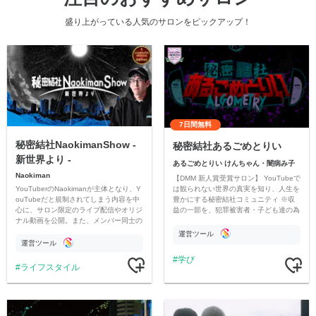
盛り上がっている人気のサロンをピックアップ！
7日間無料
秘密結社NaokimanShow -
秘密結社あるごめとりい
新世界より -
あるごめとりい けんちゃん・闇病み子
Naokiman
【DMM 新人賞受賞サロン】 YouTubeで
YouTuberのNaokimanが主体となり、Y
は観られない世界の真実を知り、人生を
ouTubeだと規制されてしまう内容を中
豊かにする秘密結社コミュニティ ※収
心に、サロン限定のライブ配信やオリジ
益の一部を、犯罪被害者・子ども達の為
ナル動画を公開。また、メンバー同士の
のチャリティーに寄付させていただきま
情報交換や交流の場としても楽しんでい
す
運営ツール
ただいています。
運営ツール
学び
ライフスタイル