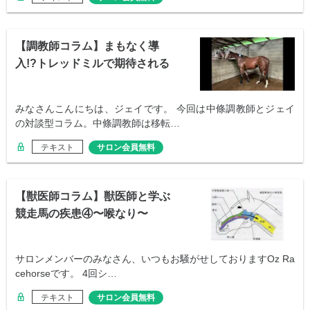
【調教師コラム】まもなく導
入!?トレッドミルで期待される
効果は？
みなさんこんにちは、ジェイです。 今回は中條調教師とジェイ
の対談型コラム。中條調教師は移転…
テキスト
サロン会員無料
【獣医師コラム】獣医師と学ぶ
競走馬の疾患④〜喉なり〜
サロンメンバーのみなさん、いつもお騒がせしておりますOz Ra
cehorseです。 4回シ…
テキスト
サロン会員無料