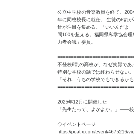
公立中学校の音楽教員を経て、200
年に同校校長に就任。 生徒の8割
針が注目を集める。「いいんだよ」
間100を超える。福岡県私学協会
力者会議」委員。
============================
不登校8割の高校が、なぜ笑顔であ
特別な学校の話では終わらせない。
「それ、うちの学校でもできるかも
============================
2025年12月に開催した
「先生だって、よかよか。」――校
◇イベントページ
https://peatix.com/event/4675216/vi