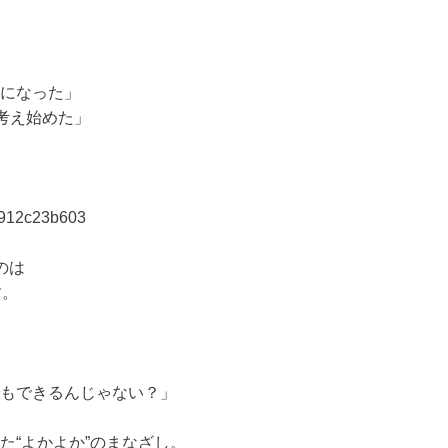
になった」
考え始めた」
c8912c23b603
のは
す。
もできるんじゃない？」
た“よかよか”のまなざし。