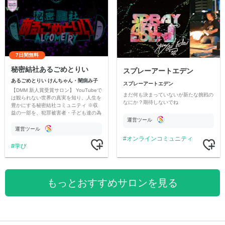
7日間無料
秘密結社あるごめとりい
スプレーアートエデン
あるごめとりい けんちゃん・闇病み子
スプレーアートエデン
【DMM 新人賞受賞サロン】 YouTubeで
まだ何も決まっていないが新たな挑戦の
は観られない世界の真実を知り、人生を
なにか？期待しないでね
豊かにする秘密結社コミュニティ ※収
益の一部を、犯罪被害者・子ども達の為
運営ツール
のチャリティーに寄付させていただきま
す
運営ツール
オンラインコミュニティ
学び
もっとおすすめサロンを見る