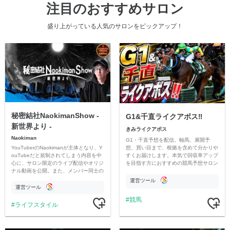
注目のおすすめサロン
盛り上がっている人気のサロンをピックアップ！
秘密結社NaokimanShow -
G1&千直ライクアボス‼️
新世界より -
きみライクアボス
Naokiman
G1・千直予想を配信。軸馬、展開予
YouTuberのNaokimanが主体となり、Y
想、買い目まで、根拠を含めて分かりや
ouTubeだと規制されてしまう内容を中
すくお届けします。本気で回収率アップ
心に、サロン限定のライブ配信やオリジ
を目指す方におすすめの競馬予想サロン
ナル動画を公開。また、メンバー同士の
です。
情報交換や交流の場としても楽しんでい
運営ツール
ただいています。
運営ツール
競馬
ライフスタイル