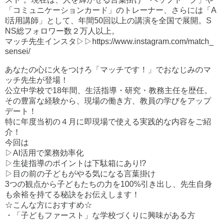
「コミュニケーションカード」のトレーナー、さらには「A
I活用講師」として、年間50回以上の講演を全国で展開。S
NS総フォロワー数２万人以上。
マッチ先生インスタ▷▷https://www.instagram.com/match_
sensei/
あなたの心に火をつけろ「マッチです！」でおなじみのマ
ッチ先生が登場！
公立中学校で18年間、生活指導・研究・教務主任を歴任。
その豊富な経験から、現場の働き方、教員の学びをアップ
デート！
特に年度当初の４月に即現場で使える実践的な内容をご紹
介！
今回は
▷AI活用で業務効率化
▷生徒指導のポイントは下駄箱にあり!?
▷目の前の子どもがやる気になる言葉掛け
3つの観点から子どもたちの力を100%引き出し、先生自身
も余裕を持てる秘訣をお伝えします！
☆こんな方におすすめ☆
・「子どもファースト」な学校づくりに興味がある方