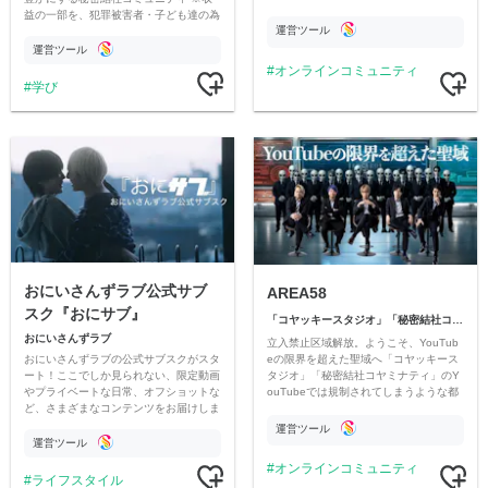
益の一部を、犯罪被害者・子ども達の為
運営ツール
のチャリティーに寄付させていただきま
す
運営ツール
オンラインコミュニティ
学び
おにいさんずラブ公式サブ
AREA58
スク『おにサブ』
「コヤッキースタジオ」「秘密結社コヤミナティ」
おにいさんずラブ
立入禁止区域解放。ようこそ、YouTub
おにいさんずラブの公式サブスクがスタ
eの限界を超えた聖域へ「コヤッキース
ート！ここでしか見られない、限定動画
タジオ」「秘密結社コヤミナティ」のY
やプライベートな日常、オフショットな
ouTubeでは規制されてしまうような都
ど、さまざまなコンテンツをお届けしま
市伝説を中心にオリジナルコンテンツを
す。
公開。
運営ツール
運営ツール
オンラインコミュニティ
ライフスタイル