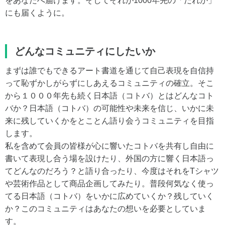
をあなたへ届けます。そしてそれが1000年先の「だれか」
にも届くように。
どんなコミュニティにしたいか
まずは誰でもできるアート書道を通じて自己表現を自信持
って恥ずかしがらずにしあえるコミュニティの確立。そこ
から１０００年先も続く日本語（コトバ）とはどんなコト
バか？日本語（コトバ）の可能性や未来を信じ、いかに未
来に残していくかをとことん語り会うコミュニティを目指
します。
私を含めて会員の皆様が心に響いたコトバを共有し自由に
書いて表現し合う場を設けたり、外国の方に響く日本語っ
てどんなのだろう？と語り合ったり、今度はそれをTシャツ
や芸術作品として商品企画してみたり。普段何気なく使っ
てる日本語（コトバ）をいかに広めていくか？残していく
か？このコミュニティはあなたの想いを必要としていま
す。