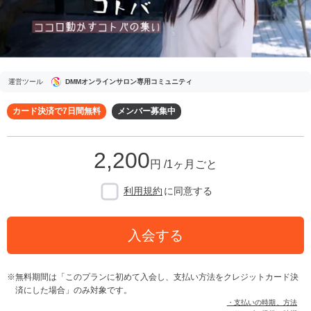
運営ツール
DMMオンラインサロン専用コミュニティ
カード決済で7日間無料
メンバー募集中
2,200
円 /1ヶ月ごと
利用規約
に同意する
入会する
無料期間は「このプランに初めて入会し、支払い方法をクレジットカード決
済にした場合」のみ対象です。
・支払いの時期、方法