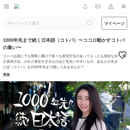
マイページ
1000年先まで続く日本語（コトバ）〜ココロ動かすコトバ
の集い〜
コトバは誰にでも簡単に書けて様々な表現方法があってもっとも身近な自
己表現方法。けれど身近すぎるものほど見失いやすいもの。あなたの生き
た証（コトバ）を1000年先まで残してみませんか？
秀美