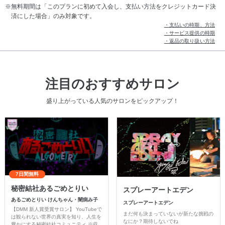
無料期間は「このプランに初めて入会し、支払い方法をクレジットカード決
済にした場合」のみ対象です。
・支払いの時期、方法
・サービス提供の時期
・返品の取り扱い方法
注目のおすすめサロン
盛り上がっている人気のサロンをピックアップ！
7日間無料
秘密結社あるごめとりい
スプレーアートエデン
あるごめとりい けんちゃん・闇病み子
スプレーアートエデン
【DMM 新人賞受賞サロン】 YouTubeで
まだ何も決まっていないが新たな挑戦の
は観られない世界の真実を知り、人生を
なにか？期待しないでね
豊かにする秘密結社コミュニティ ※収