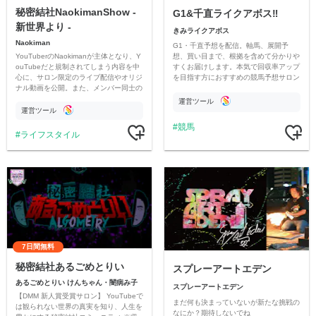
秘密結社NaokimanShow -
G1&千直ライクアボス‼️
新世界より -
きみライクアボス
Naokiman
G1・千直予想を配信。軸馬、展開予
YouTuberのNaokimanが主体となり、Y
想、買い目まで、根拠を含めて分かりや
ouTubeだと規制されてしまう内容を中
すくお届けします。本気で回収率アップ
心に、サロン限定のライブ配信やオリジ
を目指す方におすすめの競馬予想サロン
ナル動画を公開。また、メンバー同士の
です。
情報交換や交流の場としても楽しんでい
運営ツール
ただいています。
運営ツール
競馬
ライフスタイル
7日間無料
秘密結社あるごめとりい
スプレーアートエデン
あるごめとりい けんちゃん・闇病み子
スプレーアートエデン
【DMM 新人賞受賞サロン】 YouTubeで
まだ何も決まっていないが新たな挑戦の
は観られない世界の真実を知り、人生を
なにか？期待しないでね