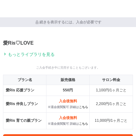
続きを表示するには、入会が必要です
愛Ris♡LOVE
もっとライブラリを見る
ご入会手続き中に完売することもございます。
プラン名
販売価格
サロン料金
愛Ris 応援プラン
550円
1,100円/1ヶ月ごと
入会後無料
愛Ris 仲良しプラン
2,200円/1ヶ月ごと
※退会後閲覧可 詳細は
こちら
入会後無料
愛Ris 育ての親プラン
11,000円/1ヶ月ごと
※退会後閲覧可 詳細は
こちら