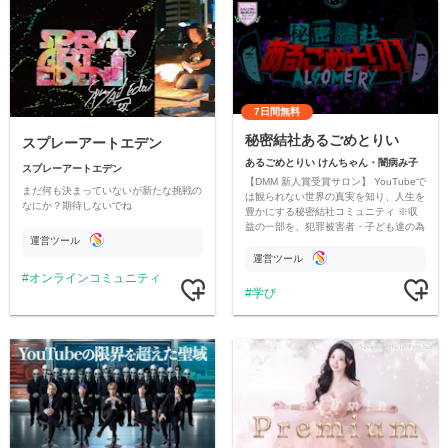
7日間無料
秘密結社あるごめとりい
スプレーアートエデン
あるごめとりい けんちゃん・闇病み子
スプレーアートエデン
【DMM 新人賞受賞サロン】 YouTubeで
まだ何も決まっていないが新たな挑戦の
は観られない世界の真実を知り、人生を
なにか？期待しないでね
豊かにする秘密結社コミュニティ ※収
益の一部を、犯罪被害者・子ども達の為
運営ツール
のチャリティーに寄付させていただきま
す
運営ツール
オンラインコミュニティ
学び