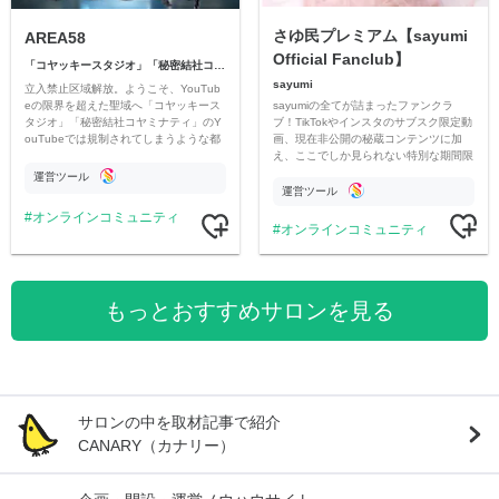
さゆ民プレミアム【sayumi
AREA58
Official Fanclub】
「コヤッキースタジオ」「秘密結社コヤミナティ」
sayumi
立入禁止区域解放。ようこそ、YouTub
sayumiの全てが詰まったファンクラ
eの限界を超えた聖域へ「コヤッキース
ブ！TikTokやインスタのサブスク限定動
タジオ」「秘密結社コヤミナティ」のY
画、現在非公開の秘蔵コンテンツに加
ouTubeでは規制されてしまうような都
え、ここでしか見られない特別な期間限
市伝説を中心にオリジナルコンテンツを
定コンテンツをお届けします！
公開。
運営ツール
運営ツール
オンラインコミュニティ
オンラインコミュニティ
もっとおすすめサロンを見る
サロンの中を取材記事で紹介
CANARY（カナリー）