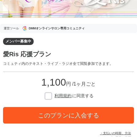
運営ツール
DMMオンラインサロン専用コミュニティ
メンバー募集中
愛Ris 応援プラン
コミュティ内のテキスト・ライブ・ラジオ全て閲覧参加できます。
1,100
円 /1ヶ月ごと
利用規約
に同意する
このプランに入会する
・支払いの時期、方法