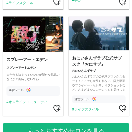
ライフスタイル
おにいさんずラブ公式サブ
スプレーアートエデン
スク『おにサブ』
スプレーアートエデン
おにいさんずラブ
まだ何も決まっていないが新たな挑戦の
おにいさんずラブの公式サブスクがスタ
なにか？期待しないでね
ート！ここでしか見られない、限定動画
やプライベートな日常、オフショットな
ど、さまざまなコンテンツをお届けしま
運営ツール
す。
運営ツール
オンラインコミュニティ
ライフスタイル
もっとおすすめサロンを見る