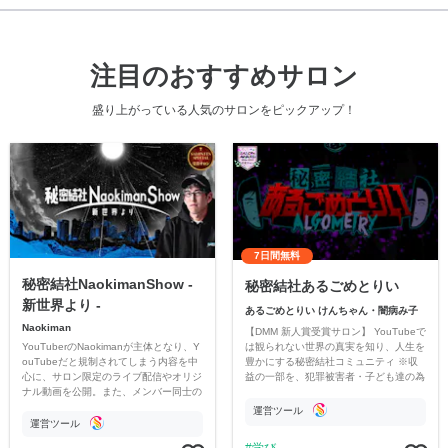
注目のおすすめサロン
盛り上がっている人気のサロンをピックアップ！
7日間無料
秘密結社NaokimanShow -
秘密結社あるごめとりい
新世界より -
あるごめとりい けんちゃん・闇病み子
Naokiman
【DMM 新人賞受賞サロン】 YouTubeで
YouTuberのNaokimanが主体となり、Y
は観られない世界の真実を知り、人生を
ouTubeだと規制されてしまう内容を中
豊かにする秘密結社コミュニティ ※収
心に、サロン限定のライブ配信やオリジ
益の一部を、犯罪被害者・子ども達の為
ナル動画を公開。また、メンバー同士の
のチャリティーに寄付させていただきま
情報交換や交流の場としても楽しんでい
す
運営ツール
ただいています。
運営ツール
学び