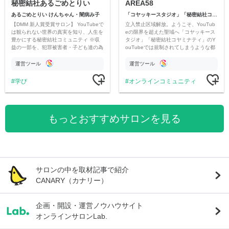
秘密結社あるごめとりい
AREA58
あるごめとりい けんちゃん・闇病み子
「コヤッキースタジオ」「秘密結社コヤミナティ」
【DMM 新人賞受賞サロン】 YouTubeで
立入禁止区域解放。ようこそ、YouTub
は観られない世界の真実を知り、人生を
eの限界を超えた聖域へ「コヤッキース
豊かにする秘密結社コミュニティ ※収
タジオ」「秘密結社コヤミナティ」のY
益の一部を、犯罪被害者・子ども達の為
ouTubeでは規制されてしまうような都
のチャリティーに寄付させていただきま
市伝説を中心にオリジナルコンテンツを
す
公開。
運営ツール
運営ツール
学び
オンラインコミュニティ
もっとおすすめサロンを見る
サロンの中を取材記事で紹介
CANARY（カナリー）
企画・開設・運営ノウハウサイト
オンラインサロンLab.