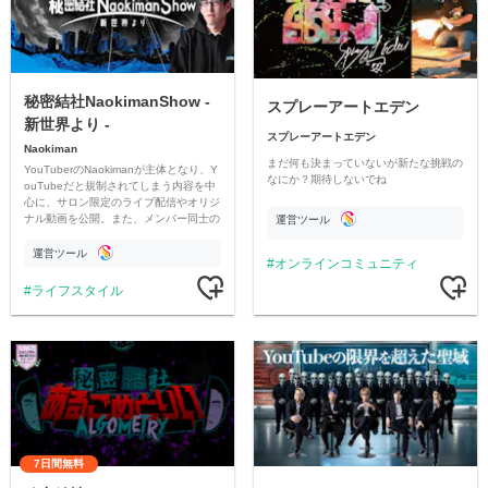
秘密結社NaokimanShow -
スプレーアートエデン
新世界より -
スプレーアートエデン
Naokiman
まだ何も決まっていないが新たな挑戦の
YouTuberのNaokimanが主体となり、Y
なにか？期待しないでね
ouTubeだと規制されてしまう内容を中
心に、サロン限定のライブ配信やオリジ
ナル動画を公開。また、メンバー同士の
運営ツール
情報交換や交流の場としても楽しんでい
ただいています。
運営ツール
オンラインコミュニティ
ライフスタイル
7日間無料