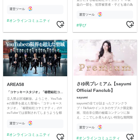
益の一部を、犯罪被害者・子ども達の為
運営ツール
のチャリティーに寄付させていただきま
す
運営ツール
オンラインコミュニティ
学び
さゆ民プレミアム【sayumi
AREA58
Official Fanclub】
「コヤッキースタジオ」「秘密結社コヤミナティ」
sayumi
立入禁止区域解放。ようこそ、YouTub
sayumiの全てが詰まったファンクラ
eの限界を超えた聖域へ「コヤッキース
ブ！TikTokやインスタのサブスク限定動
タジオ」「秘密結社コヤミナティ」のY
画、現在非公開の秘蔵コンテンツに加
ouTubeでは規制されてしまうような都
え、ここでしか見られない特別な期間限
市伝説を中心にオリジナルコンテンツを
定コンテンツをお届けします！
公開。
運営ツール
運営ツール
オンラインコミュニティ
オンラインコミュニティ