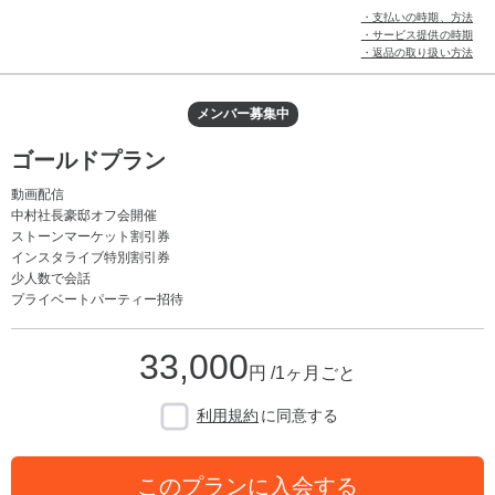
・支払いの時期、方法
・サービス提供の時期
・返品の取り扱い方法
メンバー募集中
ゴールドプラン
動画配信
中村社長豪邸オフ会開催
ストーンマーケット割引券
インスタライブ特別割引券
少人数で会話
プライベートパーティー招待
33,000
円 /1ヶ月ごと
利用規約
に同意する
このプランに入会する