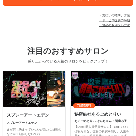
・支払いの時期、方法
・サービス提供の時期
・返品の取り扱い方法
注目のおすすめサロン
盛り上がっている人気のサロンをピックアップ！
7日間無料
秘密結社あるごめとりい
スプレーアートエデン
あるごめとりい けんちゃん・闇病み子
スプレーアートエデン
【DMM 新人賞受賞サロン】 YouTubeで
まだ何も決まっていないが新たな挑戦の
は観られない世界の真実を知り、人生を
なにか？期待しないでね
豊かにする秘密結社コミュニティ ※収