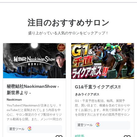
注目のおすすめサロン
盛り上がっている人気のサロンをピックアップ！
秘密結社NaokimanShow -
G1&千直ライクアボス‼️
新世界より -
きみライクアボス
Naokiman
G1・千直予想を配信。軸馬、展開予
YouTuberのNaokimanが主体となり、Y
想、買い目まで、根拠を含めて分かりや
ouTubeだと規制されてしまう内容を中
すくお届けします。本気で回収率アップ
心に、サロン限定のライブ配信やオリジ
を目指す方におすすめの競馬予想サロン
ナル動画を公開。また、メンバー同士の
です。
情報交換や交流の場としても楽しんでい
運営ツール
ただいています。
運営ツール
競馬