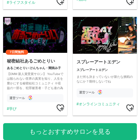
ライフスタイル
7日間無料
秘密結社あるごめとりい
スプレーアートエデン
あるごめとりい けんちゃん・闇病み子
スプレーアートエデン
【DMM 新人賞受賞サロン】 YouTubeで
まだ何も決まっていないが新たな挑戦の
は観られない世界の真実を知り、人生を
なにか？期待しないでね
豊かにする秘密結社コミュニティ ※収
益の一部を、犯罪被害者・子ども達の為
運営ツール
のチャリティーに寄付させていただきま
す
運営ツール
オンラインコミュニティ
学び
もっとおすすめサロンを見る