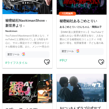
7日間無料
秘密結社NaokimanShow -
秘密結社あるごめとりい
新世界より -
あるごめとりい けんちゃん・闇病み子
Naokiman
【DMM 新人賞受賞サロン】 YouTubeで
YouTuberのNaokimanが主体となり、Y
は観られない世界の真実を知り、人生を
ouTubeだと規制されてしまう内容を中
豊かにする秘密結社コミュニティ ※収
心に、サロン限定のライブ配信やオリジ
益の一部を、犯罪被害者・子ども達の為
ナル動画を公開。また、メンバー同士の
のチャリティーに寄付させていただきま
情報交換や交流の場としても楽しんでい
す
運営ツール
ただいています。
運営ツール
学び
ライフスタイル
おにいさんずラブ公式サブ