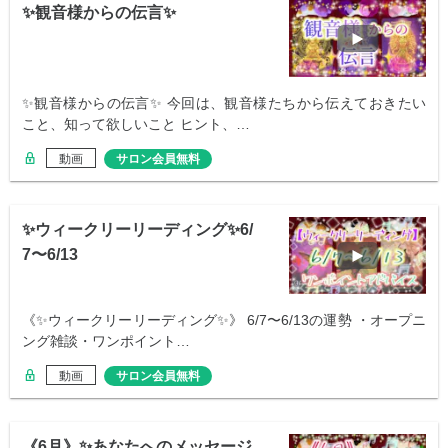
✨観音様からの伝言✨
✨観音様からの伝言✨ 今回は、観音様たちから伝えておきたい
こと、知って欲しいこと ヒント、…
動画
サロン会員無料
✨ウィークリーリーディング✨6/
7〜6/13
《✨ウィークリーリーディング✨》 6/7〜6/13の運勢 ・オープニ
ング雑談・ワンポイント…
動画
サロン会員無料
《6月》✨あなたへのメッセージ