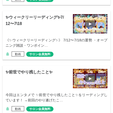
✨ウィークリーリーディング✨7/
12〜7\18
《✨ウィークリーリーディング✨》 7/12〜7/18の運勢 ・オープ
ニング雑談・ワンポイン…
動画
サロン会員無料
✨前世でやり残したこと✨
今回はエンタメで ✨前世でやり残したこと✨をリーディングし
ています！ →前回のやり遂げたこ…
動画
サロン会員無料