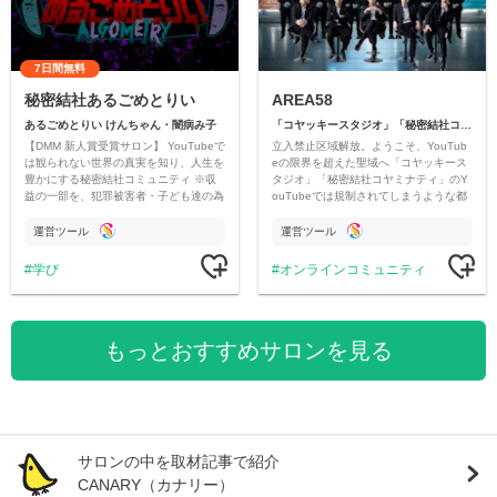
7日間無料
秘密結社あるごめとりい
AREA58
あるごめとりい けんちゃん・闇病み子
「コヤッキースタジオ」「秘密結社コヤミナティ」
【DMM 新人賞受賞サロン】 YouTubeで
立入禁止区域解放。ようこそ、YouTub
は観られない世界の真実を知り、人生を
eの限界を超えた聖域へ「コヤッキース
豊かにする秘密結社コミュニティ ※収
タジオ」「秘密結社コヤミナティ」のY
益の一部を、犯罪被害者・子ども達の為
ouTubeでは規制されてしまうような都
のチャリティーに寄付させていただきま
市伝説を中心にオリジナルコンテンツを
す
公開。
運営ツール
運営ツール
学び
オンラインコミュニティ
もっとおすすめサロンを見る
サロンの中を取材記事で紹介
CANARY（カナリー）