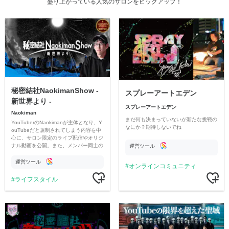
盛り上がっている人気のサロンをピックアップ！
秘密結社NaokimanShow -
スプレーアートエデン
新世界より -
スプレーアートエデン
Naokiman
まだ何も決まっていないが新たな挑戦の
YouTuberのNaokimanが主体となり、Y
なにか？期待しないでね
ouTubeだと規制されてしまう内容を中
心に、サロン限定のライブ配信やオリジ
ナル動画を公開。また、メンバー同士の
運営ツール
情報交換や交流の場としても楽しんでい
ただいています。
運営ツール
オンラインコミュニティ
ライフスタイル