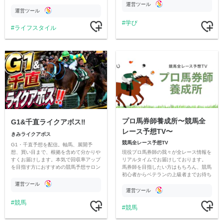
情報交換や交流の場としても楽しんでい
す
運営ツール
ただいています。
運営ツール
学び
ライフスタイル
プロ馬券師養成所〜競馬全
G1&千直ライクアボス‼️
レース予想TV〜
きみライクアボス
競馬全レース予想TV
G1・千直予想を配信。軸馬、展開予
現役プロ馬券師の我々が全レース情報を
想、買い目まで、根拠を含めて分かりや
リアルタイムでお届けしております。
すくお届けします。本気で回収率アップ
馬券師を目指したい方はもちろん、競馬
を目指す方におすすめの競馬予想サロン
初心者からベテランの上級者までお待ち
です。
しております。最高の競馬ライフを。
運営ツール
運営ツール
競馬
競馬