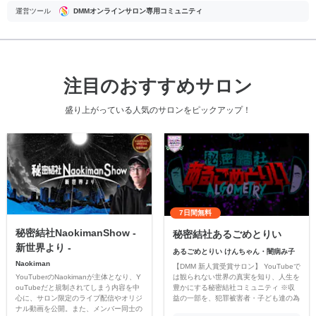
運営ツール
DMMオンラインサロン専用コミュニティ
注目のおすすめサロン
盛り上がっている人気のサロンをピックアップ！
7日間無料
秘密結社NaokimanShow -
秘密結社あるごめとりい
新世界より -
あるごめとりい けんちゃん・闇病み子
Naokiman
【DMM 新人賞受賞サロン】 YouTubeで
YouTuberのNaokimanが主体となり、Y
は観られない世界の真実を知り、人生を
ouTubeだと規制されてしまう内容を中
豊かにする秘密結社コミュニティ ※収
心に、サロン限定のライブ配信やオリジ
益の一部を、犯罪被害者・子ども達の為
ナル動画を公開。また、メンバー同士の
のチャリティーに寄付させていただきま