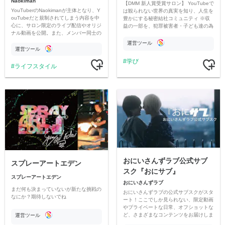
Naokiman
【DMM 新人賞受賞サロン】 YouTubeで
YouTuberのNaokimanが主体となり、Y
は観られない世界の真実を知り、人生を
ouTubeだと規制されてしまう内容を中
豊かにする秘密結社コミュニティ ※収
心に、サロン限定のライブ配信やオリジ
益の一部を、犯罪被害者・子ども達の為
ナル動画を公開。また、メンバー同士の
のチャリティーに寄付させていただきま
情報交換や交流の場としても楽しんでい
す
運営ツール
ただいています。
運営ツール
学び
ライフスタイル
おにいさんずラブ公式サブ
スプレーアートエデン
スク『おにサブ』
スプレーアートエデン
おにいさんずラブ
まだ何も決まっていないが新たな挑戦の
おにいさんずラブの公式サブスクがスタ
なにか？期待しないでね
ート！ここでしか見られない、限定動画
やプライベートな日常、オフショットな
ど、さまざまなコンテンツをお届けしま
運営ツール
す。