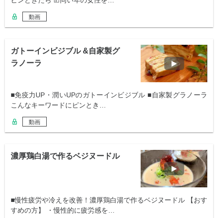
ピンときたら ☑同い年の女性を…
動画
ガトーインビジブル &自家製グ
ラノーラ
■免疫力UP・潤いUPのガトーインビジブル ■自家製グラノーラ
こんなキーワードにピンとき…
動画
濃厚鶏白湯で作るベジヌードル
■慢性疲労や冷えを改善！濃厚鶏白湯で作るベジヌードル 【おす
すめの方】 ・慢性的に疲労感を…