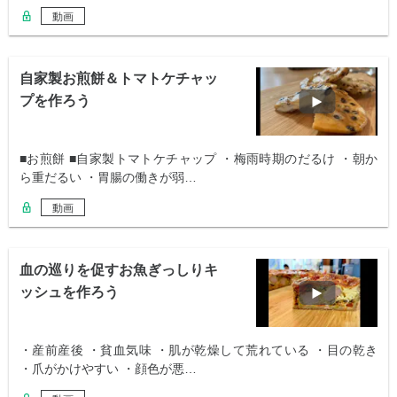
動画
自家製お煎餅＆トマトケチャッ
プを作ろう
■お煎餅 ■自家製トマトケチャップ ・梅雨時期のだるけ ・朝か
ら重だるい ・胃腸の働きが弱…
動画
血の巡りを促すお魚ぎっしりキ
ッシュを作ろう
・産前産後 ・貧血気味 ・肌が乾燥して荒れている ・目の乾き
・爪がかけやすい ・顔色が悪…