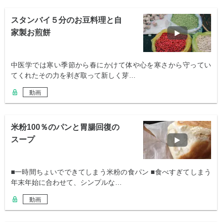
スタンバイ５分のお豆料理と自
家製お煎餅
中医学では寒い季節から春にかけて体や心を寒さから守ってい
てくれたその力を剥ぎ取って新しく芽…
動画
米粉100％のパンと胃腸回復の
スープ
■一時間ちょいでできてしまう米粉の食パン ■食べすぎてしまう
年末年始に合わせて、シンプルな…
動画