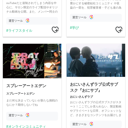
ouTubeだと規制されてしまう内容を中
豊かにする秘密結社コミュニティ ※収
心に、サロン限定のライブ配信やオリジ
益の一部を、犯罪被害者・子ども達の為
ナル動画を公開。また、メンバー同士の
のチャリティーに寄付させていただきま
情報交換や交流の場としても楽しんでい
す
運営ツール
ただいています。
運営ツール
学び
ライフスタイル
おにいさんずラブ公式サブ
スプレーアートエデン
スク『おにサブ』
スプレーアートエデン
おにいさんずラブ
まだ何も決まっていないが新たな挑戦の
おにいさんずラブの公式サブスクがスタ
なにか？期待しないでね
ート！ここでしか見られない、限定動画
やプライベートな日常、オフショットな
ど、さまざまなコンテンツをお届けしま
運営ツール
す。
運営ツール
オンラインコミュニティ