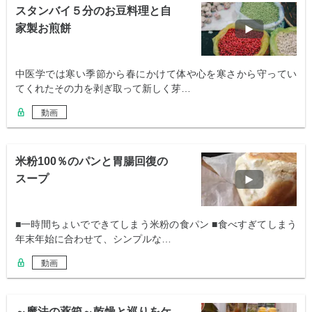
スタンバイ５分のお豆料理と自
家製お煎餅
中医学では寒い季節から春にかけて体や心を寒さから守ってい
てくれたその力を剥ぎ取って新しく芽…
動画
米粉100％のパンと胃腸回復の
スープ
■一時間ちょいでできてしまう米粉の食パン ■食べすぎてしまう
年末年始に合わせて、シンプルな…
動画
～魔法の薬箱～乾燥と巡りをケ