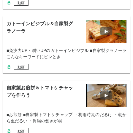
動画
ガトーインビジブル &自家製グ
ラノーラ
■免疫力UP・潤いUPのガトーインビジブル ■自家製グラノーラ
こんなキーワードにピンとき…
動画
自家製お煎餅＆トマトケチャッ
プを作ろう
■お煎餅 ■自家製トマトケチャップ ・梅雨時期のだるけ ・朝か
ら重だるい ・胃腸の働きが弱…
動画