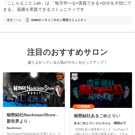
「こしらえごと.Lab」は 「毎月学べる×実践できる×自分を大切にで
きる」 薬膳を実践できるコミュニティです
運営ツール
DMMオンラインサロン専用コミュニティ
注目のおすすめサロン
盛り上がっている人気のサロンをピックアップ！
7日間無料
秘密結社NaokimanShow -
秘密結社あるごめとりい
新世界より -
あるごめとりい けんちゃん・闇病み子
Naokiman
【DMM 新人賞受賞サロン】 YouTubeで
YouTuberのNaokimanが主体となり、Y
は観られない世界の真実を知り、人生を