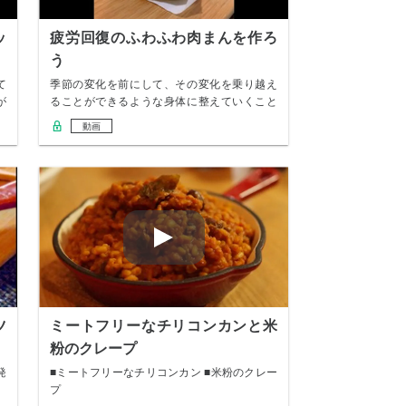
ッ
疲労回復のふわふわ肉まんを作ろ
う
て
季節の変化を前にして、その変化を乗り越え
が
ることができるような身体に整えていくこと
は、薬膳の…
動画
ツ
ミートフリーなチリコンカンと米
粉のクレープ
発
■ミートフリーなチリコンカン ■米粉のクレー
プ