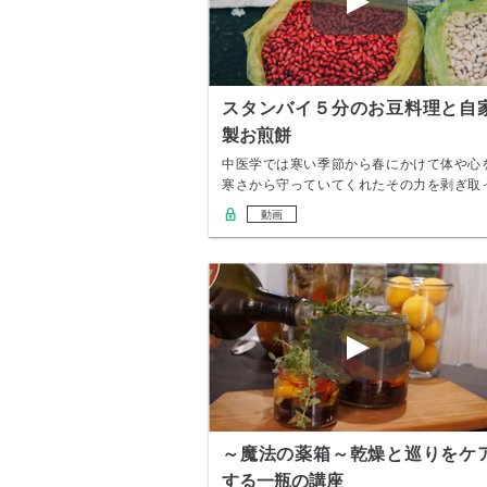
スタンバイ５分のお豆料理と自
製お煎餅
中医学では寒い季節から春にかけて体や心
寒さから守っていてくれたその力を剥ぎ取
て新しく芽…
動画
～魔法の薬箱～乾燥と巡りをケ
する一瓶の講座