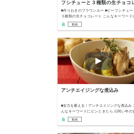
フシチューと３種類の生チョコ
ート
■作りおきのブラウンルー ■ビーフシチュー 
３種類の生チョコレート こんなキーワード
ピ…
動画
アンチエイジングな煮込み
■女力を蓄える！アンチエイジングな煮込み 
んなキーワードにピンときたら ☑同い年の
性を…
動画