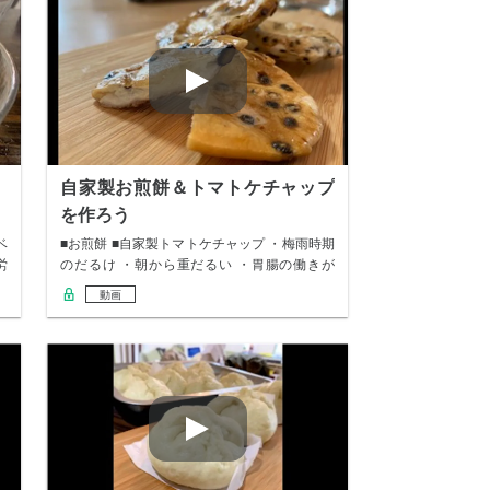
自家製お煎餅＆トマトケチャップ
を作ろう
ベ
■お煎餅 ■自家製トマトケチャップ ・梅雨時期
労
のだるけ ・朝から重だるい ・胃腸の働きが
弱…
動画