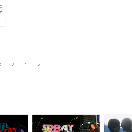
に
が
2
3
4
5