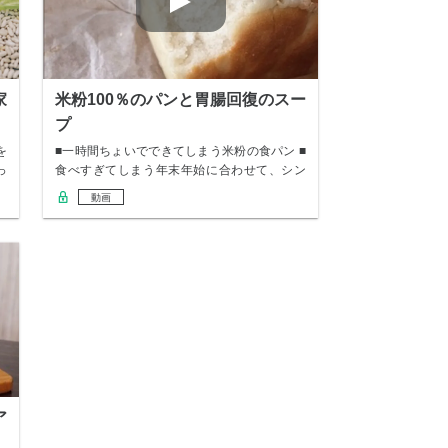
家
米粉100％のパンと胃腸回復のスー
プ
を
■一時間ちょいでできてしまう米粉の食パン ■
っ
食べすぎてしまう年末年始に合わせて、シン
プルな…
動画
ア