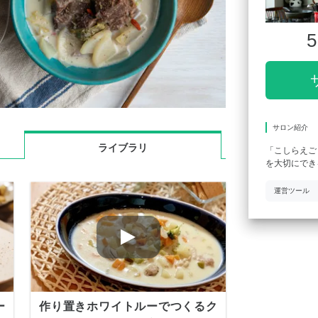
5
サロン紹介
ライブラリ
「こしらえごと
を大切にでき
運営ツール
ー
作り置きホワイトルーでつくるク