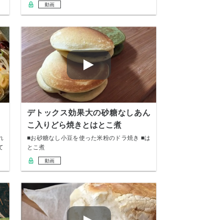
動画
デトックス効果大の砂糖なしあん
こ入りどら焼きとはとこ煮
れ
■お砂糖なし小豆を使った米粉のドラ焼き ■は
て
とこ煮
動画