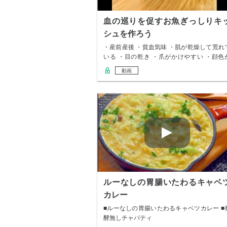
血の巡りを促すお魚ぎっしりキ
シュを作ろう
・産前産後 ・貧血気味 ・肌が乾燥して荒れ
いる ・目の乾き ・爪がかけやすい ・顔色
悪…
動画
ルーなしの胃腸いたわるキャベ
カレー
■ルーなしの胃腸いたわるキャベツカレー ■
酵無しチャパティ