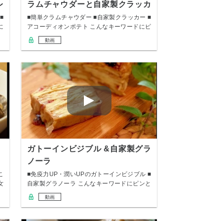
レ
ラムチャウダーと自家製クラッカ
ー
■
■簡単クラムチャウダー ■自家製クラッカー ■
に
アコーディオンポテト こんなキーワードにピ
ン…
動画
ガトーインビジブル &自家製グラ
ノーラ
こ
■免疫力UP・潤いUPのガトーインビジブル ■
女
自家製グラノーラ こんなキーワードにピンと
き…
動画