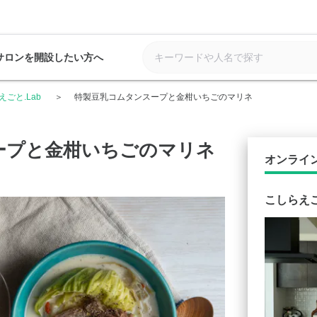
サロンを開設したい方へ
えごと.Lab
特製豆乳コムタンスープと金柑いちごのマリネ
ープと金柑いちごのマリネ
オンライ
こしらえご