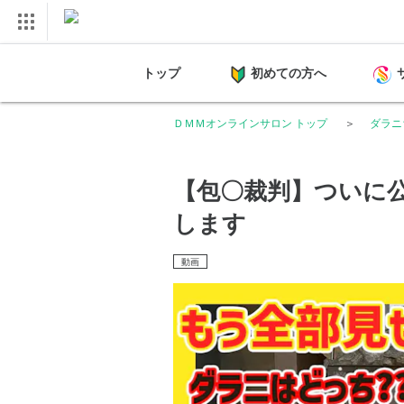
トップ
初めての方へ
ＤＭＭオンラインサロン トップ
ダラニ
【包〇裁判】ついに
します
動画