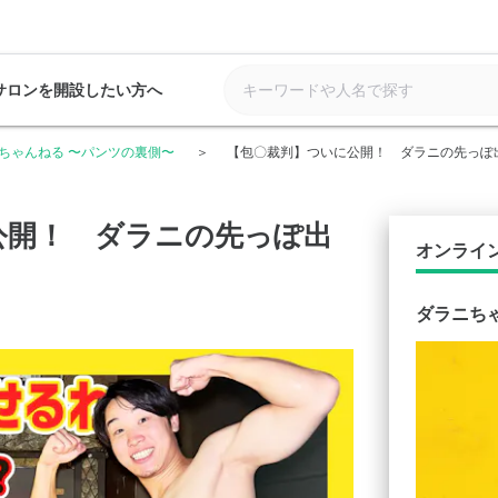
サロンを開設したい方へ
ちゃんねる 〜パンツの裏側〜
【包〇裁判】ついに公開！ ダラニの先っぽ
公開！ ダラニの先っぽ出
オンライ
ダラニち