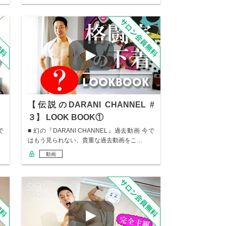
】
【伝説のDARANI CHANNEL #
３】 LOOK BOOK①
で
■ 幻の『DARANI CHANNEL』過去動画 今で
はもう見られない、貴重な過去動画をこ…
動画