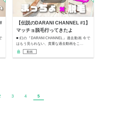
#
【伝説のDARANI CHANNEL #1】
マッチョ脱毛行ってきたよ
で
■ 幻の『DARANI CHANNEL』過去動画 今で
はもう見られない、貴重な過去動画をこ…
動画
2
3
4
5