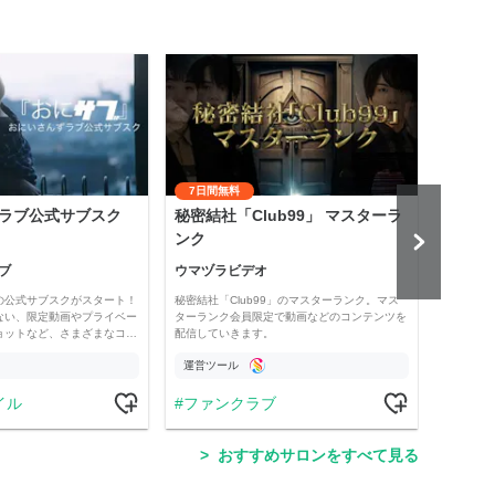
7日間無料
ラブ公式サブスク
秘密結社「Club99」 マスターラ
齋藤
ンク
悟』
ブ
ウマヅラビデオ
齋藤
の公式サブスクがスタート！
秘密結社「Club99」のマスターランク。マス
「保護
ない、限定動画やプライベー
ターランク会員限定で動画などのコンテンツを
では、
ョットなど、さまざまなコ…
配信していきます。
配信、
運営ツール
運営
イル
ファンクラブ
ラ
おすすめサロンをすべて見る