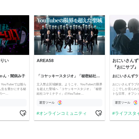
りい
AREA58
おにいさんず
『おにサブ』
ゃん・闇病み子
「コヤッキースタジオ」「秘密結社コヤミナティ」
おにいさんずラ
YouTubeでは観ら
立入禁止区域解放。ようこそ、YouTubeの限界
おにいさんずラブ
人生を豊かにする秘
を超えた聖域へ「コヤッキースタジオ」「秘密
ここでしか見られ
の一…
結社コヤミナティ」のYouTube…
トな日常、オフシ
運営ツール
運営ツール
オンラインコミュニティ
ライフスタ