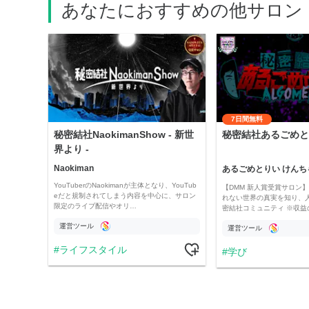
あなたにおすすめの他サロン
7日間無料
秘密結社NaokimanShow - 新世
秘密結社あるごめと
界より -
Naokiman
あるごめとりい けんち
YouTuberのNaokimanが主体となり、YouTub
【DMM 新人賞受賞サロン】 
eだと規制されてしまう内容を中心に、サロン
れない世界の真実を知り、
限定のライブ配信やオリ…
密結社コミュニティ ※収益
運営ツール
運営ツール
ライフスタイル
学び