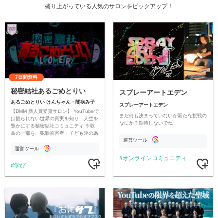
盛り上がっている人気のサロンをピックアップ！
7日間無料
秘密結社あるごめとりい
スプレーアートエデン
あるごめとりい けんちゃん・闇病み子
スプレーアートエデン
【DMM 新人賞受賞サロン】 YouTubeで
まだ何も決まっていないが新たな挑戦の
は観られない世界の真実を知り、人生を
なにか？期待しないでね
豊かにする秘密結社コミュニティ ※収
益の一部を、犯罪被害者・子ども達の為
運営ツール
のチャリティーに寄付させていただきま
す
運営ツール
オンラインコミュニティ
学び