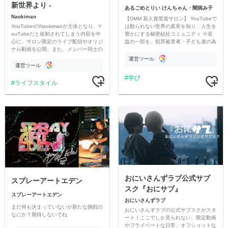
新世界より -
あるごめとりい けんちゃん・闇病み子
Naokiman
【DMM 新人賞受賞サロン】 YouTubeで
YouTuberのNaokimanが主体となり、Y
は観られない世界の真実を知り、人生を
ouTubeだと規制されてしまう内容を中
豊かにする秘密結社コミュニティ ※収
心に、サロン限定のライブ配信やオリジ
益の一部を、犯罪被害者・子ども達の為
ナル動画を公開。また、メンバー同士の
のチャリティーに寄付させていただきま
情報交換や交流の場としても楽しんでい
す
運営ツール
ただいています。
運営ツール
学び
ライフスタイル
おにいさんずラブ公式サブ
スプレーアートエデン
スク『おにサブ』
スプレーアートエデン
おにいさんずラブ
まだ何も決まっていないが新たな挑戦の
おにいさんずラブの公式サブスクがスタ
なにか？期待しないでね
ート！ここでしか見られない、限定動画
やプライベートな日常、オフショットな