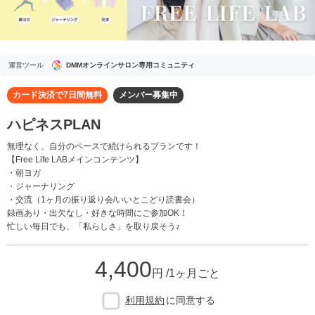
運営ツール
DMMオンラインサロン専用コミュニティ
カード決済で7日間無料
メンバー募集中
ハピネスPLAN
無理なく、自分のペースで続けられるプランです！
【Free Life LABメインコンテンツ】
・朝ヨガ
・ジャーナリング
・交流（1ヶ月の振り返り会/いいとこどり読書会）
録画あり・出欠なし・好きな時間にご参加OK！
忙しい毎日でも、「私らしさ」を取り戻そう♪
4,400
円 /1ヶ月ごと
利用規約
に同意する