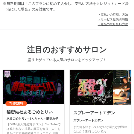
無料期間は「このプランに初めて入会し、支払い方法をクレジットカード決
済にした場合」のみ対象です。
・支払いの時期、方法
・サービス提供の時期
・返品の取り扱い方法
注目のおすすめサロン
盛り上がっている人気のサロンをピックアップ！
7日間無料
秘密結社あるごめとりい
スプレーアートエデン
あるごめとりい けんちゃん・闇病み子
スプレーアートエデン
【DMM 新人賞受賞サロン】 YouTubeで
まだ何も決まっていないが新たな挑戦の
は観られない世界の真実を知り、人生を
なにか？期待しないでね
豊かにする秘密結社コミュニティ ※収