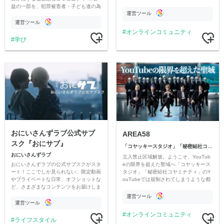
益の一部を、犯罪被害者・子ども達の為
運営ツール
のチャリティーに寄付させていただきま
す
運営ツール
オンラインコミュニティ
学び
おにいさんずラブ公式サブ
AREA58
スク『おにサブ』
「コヤッキースタジオ」「秘密結社コヤミナティ」
おにいさんずラブ
立入禁止区域解放。ようこそ、YouTub
おにいさんずラブの公式サブスクがスタ
eの限界を超えた聖域へ「コヤッキース
ート！ここでしか見られない、限定動画
タジオ」「秘密結社コヤミナティ」のY
やプライベートな日常、オフショットな
ouTubeでは規制されてしまうような都
ど、さまざまなコンテンツをお届けしま
市伝説を中心にオリジナルコンテンツを
す。
公開。
運営ツール
運営ツール
オンラインコミュニティ
ライフスタイル