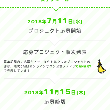
スケジュール
7
11
月
日
2018年
[水]
プロジェクト応募開始
応募プロジェクト順次発表
募集期間内に応募があり、条件を満たしたプロジェクトの一
部は、順次DMMオンラインサロン公式メディア
CANARY
で発表しています！
11
15
月
日
2018年
[木]
応募締切