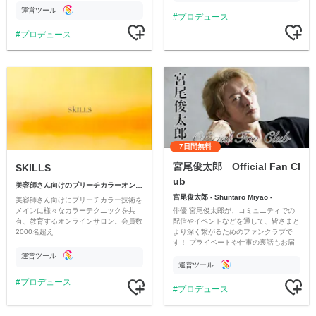
生変えたい方は今すぐゆるサロへ♡
運営ツール
プロデュース
プロデュース
7日間無料
宮尾俊太郎 Official Fan Cl
SKILLS
ub
美容師さん向けのブリーチカラーオンラインサロン
宮尾俊太郎 - Shuntaro Miyao -
美容師さん向けにブリーチカラー技術を
俳優 宮尾俊太郎が、コミュニティでの
メインに様々なカラーテクニックを共
配信やイベントなどを通して、皆さまと
有、教育するオンラインサロン。会員数
より深く繋がるためのファンクラブで
2000名超え
す！ プライベートや仕事の裏話もお届
けします！
運営ツール
運営ツール
プロデュース
プロデュース