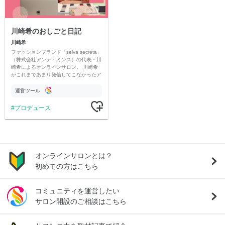
川崎希のおしごと日記
川崎希
ファッションブランド「selva secreta」
（株式会社アンティミンス）の代表・川
崎希によるオンラインサロン。 川崎希
がこれまであまり発信してこなかったア
パレルのおしごとについて、たっぷりお
届けします！
運営ツール
プロデュース
オンラインサロンとは？
初めての方はこちら
コミュニティを運営したい
サロン開設のご相談はこちら