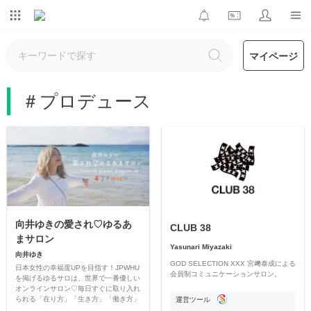
マイページ
＃プロデュース
向井ゆきの愛され♡ゆるあ
CLUB 38
まサロン
Yasunari Miyazaki
向井ゆき
GOD SELECTION XXX 宮﨑泰成による
日本女性の幸福度UPを目指す！JPWHU
会員制コミュニケーションサロン。
を掲げるゆるサロは、世界で一番優しい
オンラインサロン♡毎日すぐに取り入れ
られる「在り方」「生き方」「働き方」
運営ツール
を向井ゆきから学びませんか？本気で人