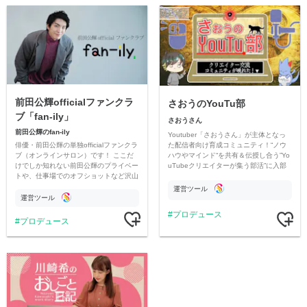
前田公輝officialファンクラ
さおうのYouTu部
ブ「fan-ily」
さおうさん
前田公輝のfan-ily
Youtuber「さおうさん」が主体となっ
俳優・前田公輝の単独officialファンクラ
た配信者向け育成コミュニティ！“ノウ
ブ（オンラインサロン）です！ ここだ
ハウやマインド“を共有＆伝授し合う”Yo
けでしか知れない前田公輝のプライベー
uTubeクリエイターが集う部活”に入部
トや、仕事場でのオフショットなど沢山
してみませんか？
のコンテンツをお届けいたします！
運営ツール
運営ツール
プロデュース
プロデュース