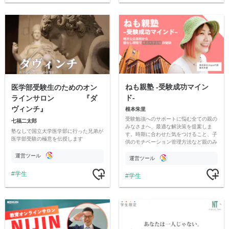
ねも親塾 -受験成功マイン
医学部受験生のためのオン
ド-
ラインサロン 『ダ
ヴィンチ』
根本朱里
受験勉強へのサポートに悩む全ての親の
七福二太郎
みなさまへ、最適な解決策を提案しま
塾なしで国立大学医学部に行った兄弟が
す。時期に合わせた気をつけること、子
医学部受験の極意を伝授します
供のモチベーション管理方法など親のみ
なさま向けの受験サポートハウツーを発
運営ツール
信します。
運営ツール
学生
学生