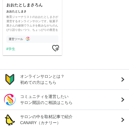
おおたとしまさろん
おおたとしまさ
教育ジャーナリストのおおたとしまさが
運営するオンラインサロンです。駄菓子
屋さんの縁側でラムネを飲みながらのん
びり語り合いつつ、ちょっぴりの善意を
子どもたちに届ける…みたいな余白と贈
与の場にしたいと思っています。
運営ツール
学生
オンラインサロンとは？
初めての方はこちら
コミュニティを運営したい
サロン開設のご相談はこちら
サロンの中を取材記事で紹介
CANARY（カナリー）