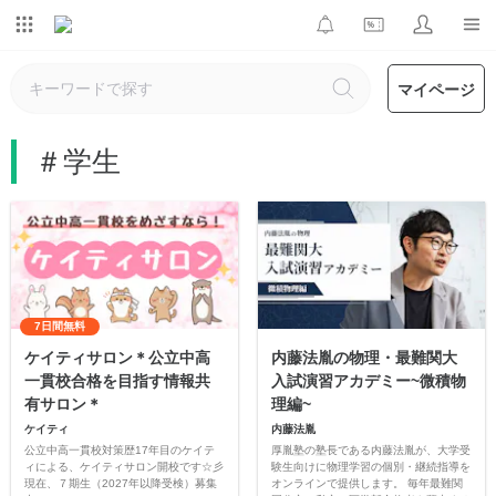
マイページ
＃学生
7日間無料
ケイティサロン＊公立中高
内藤法胤の物理・最難関大
一貫校合格を目指す情報共
入試演習アカデミー~微積物
有サロン＊
理編~
ケイティ
内藤法胤
公立中高一貫校対策歴17年目のケイテ
厚胤塾の塾長である内藤法胤が、大学受
ィによる、ケイティサロン開校です☆彡
験生向けに物理学習の個別・継続指導を
現在、７期生（2027年以降受検）募集
オンラインで提供します。 毎年最難関