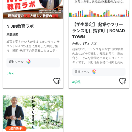
【学生限定】 起業やフリー
NIJIN教育ラボ
ランスを目指す町｜NOMAD
星野達郎
TOWN
教育を変えたい人が集まるオンラインサ
Aolico（アオリコ）
ロン｜NIJINの理念に賛同した仲間が集
起業やフリーランスを目指す”現役学生
う、民間×教育者の異業種コミュニティ
のあなた”を応援し、知識を与え、高め
合う。 そんな仲間と出会えるコミュニ
運営ツール
ティです。 同じ悩みを持つ仲間と高め
合い、スキルアップをして独立を目指し
ましょう！
運営ツール
学生
学生
3日間無料