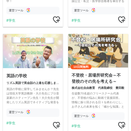
中！
国公立・私立・医学部合格者を輩出する
指導ノウハウを活かし、理解の定着や成
績向上をサポートしていきます。
運営ツール
運営ツール
学生
学生
10日間無料
不登校・居場所研究会～不
英語の学校
登校のその先を考える～
リズム英語で英会話の上達を応援します！ 英会話のアウトプットがスマホでできる。赤木大介⭐️
株式会社自由教育 代表取締役 豊田毅
英語の学校に留学してみませんか？先生
生徒数70名超のフリースクール代表
は現役大学英語教師・大介先生にプロ音
が、不登校の悩みに動画で直接回答。
楽家のスティーブン先生！大介先生が開
情報に振り回される日々を終わりにし、
発したリズム英語でネイティブな発音を
お子さんの未来を拓く「確かな知識」と
GET。楽しんで英語話者を目指しません
「温かい繋がり」を得るサロンです。
か？
運営ツール
運営ツール
学生
学生