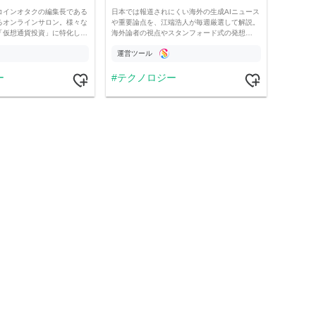
コインオタクの編集長である
日本では報道されにくい海外の生成AIニュース
るオンラインサロン。様々な
や重要論点を、江端浩人が毎週厳選して解説。
「仮想通貨投資」に特化し…
海外論者の視点やスタンフォード式の発想…
運営ツール
ー
テクノロジー