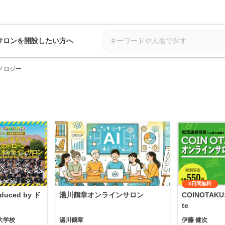
サロンを開設したい方へ
ノロジー
3日間無料
uced by ド
湯川鶴章オンラインサロン
COINOTA
te
大学校
湯川鶴章
伊藤 健次