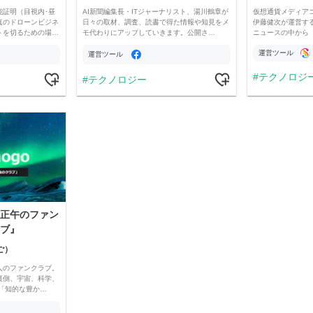
能証明（目視内･昼
AI新聞編集長・ITジャーナリスト、湯川鶴章が
仮想通貨メディア
真のドローンビジネ
日々の取材、調査、読書で得た情報や知見をメ
伊藤健次が運営す
トを切るための場…
モ代わりにアップしていきます。公開さ…
ニュースの中から
運営ツール
運営ツール
テクノロジ
テクノロジー
正午のファン
ブ』
ご）
人のファンクラブ。
裏側、宇宙、科学、
「知的な豊か…