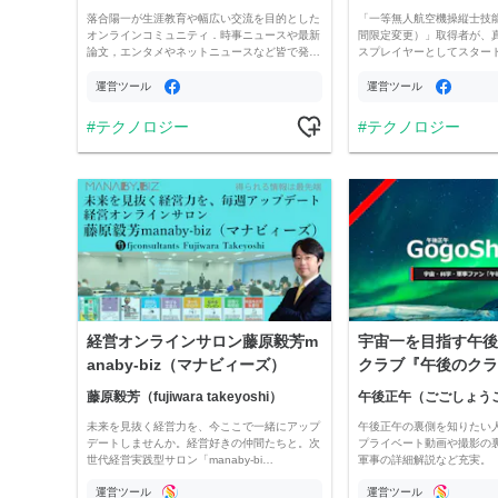
落合陽一が生涯教育や幅広い交流を目的とした
「一等無人航空機操縦士技
オンラインコミュニティ．時事ニュースや最新
間限定変更）」取得者が、
論文，エンタメやネットニュースなど皆で発…
スプレイヤーとしてスター
運営ツール
運営ツール
テクノロジー
テクノロジー
経営オンラインサロン藤原毅芳m
宇宙一を目指す午後
anaby-biz（マナビィーズ）
クラブ『午後のクラ
藤原毅芳（fujiwara takeyoshi）
午後正午（ごごしょう
未来を見抜く経営力を、今ここで一緒にアップ
午後正午の裏側を知りたい
デートしませんか。経営好きの仲間たちと。次
プライベート動画や撮影の
世代経営実践型サロン「manaby-bi…
軍事の詳細解説など充実。 
運営ツール
運営ツール