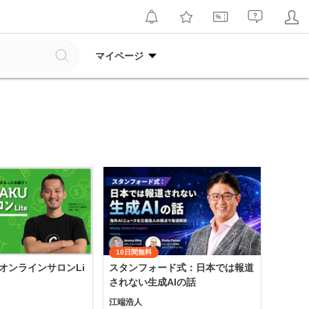
マイページ
10日間無料
KUオンラインサロンLi
スタンフォード式：日本では報道
されない生成AIの話
江端浩人