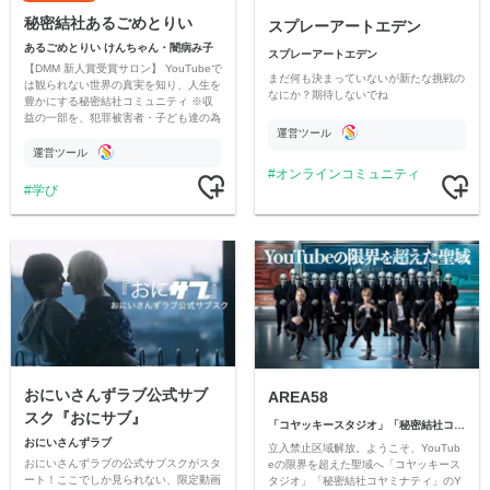
秘密結社あるごめとりい
スプレーアートエデン
あるごめとりい けんちゃん・闇病み子
スプレーアートエデン
【DMM 新人賞受賞サロン】 YouTubeで
まだ何も決まっていないが新たな挑戦の
は観られない世界の真実を知り、人生を
なにか？期待しないでね
豊かにする秘密結社コミュニティ ※収
益の一部を、犯罪被害者・子ども達の為
運営ツール
のチャリティーに寄付させていただきま
す
運営ツール
オンラインコミュニティ
学び
おにいさんずラブ公式サブ
AREA58
スク『おにサブ』
「コヤッキースタジオ」「秘密結社コヤミナティ」
おにいさんずラブ
立入禁止区域解放。ようこそ、YouTub
おにいさんずラブの公式サブスクがスタ
eの限界を超えた聖域へ「コヤッキース
ート！ここでしか見られない、限定動画
タジオ」「秘密結社コヤミナティ」のY