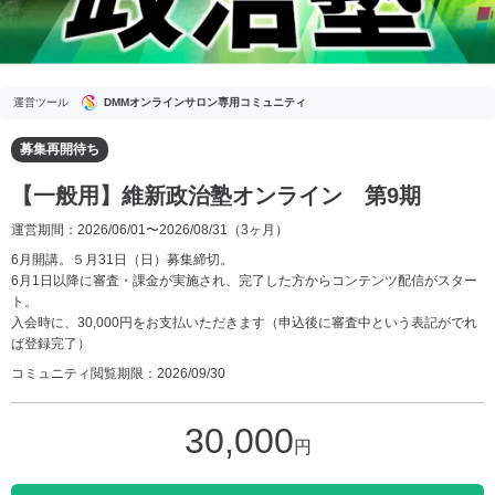
運営ツール
DMMオンラインサロン専用コミュニティ
募集再開待ち
【一般用】維新政治塾オンライン 第9期
運営期間：2026/06/01〜2026/08/31
（3ヶ月）
6月開講。５月31日（日）募集締切。
6月1日以降に審査・課金が実施され、完了した方からコンテンツ配信がスター
ト。
入会時に、30,000円をお支払いただきます（申込後に審査中という表記がでれ
ば登録完了）
コミュニティ閲覧期限：2026/09/30
30,000
円