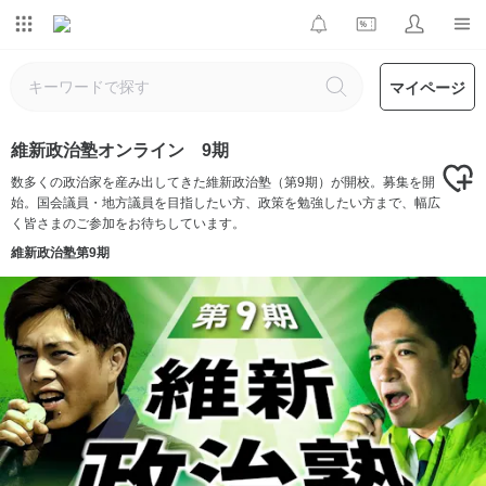
マイページ
維新政治塾オンライン 9期
数多くの政治家を産み出してきた維新政治塾（第9期）が開校。募集を開
始。国会議員・地方議員を目指したい方、政策を勉強したい方まで、幅広
く皆さまのご参加をお待ちしています。
維新政治塾第9期