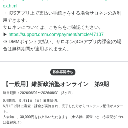
ex.html
・ iOSアプリ上で支払い手続きをする場合サロネンのみ利
用できます。
サロネンについては、こちらをご確認ください。
▶
https://support.dmm.com/payment/article/47137
※ DMMポイント支払い、サロネン(iOSアプリ内課金)の場
合は無料期間が適用されません。
募集再開待ち
【一般用】維新政治塾オンライン 第9期
運営期間：2026/06/01〜2026/08/31
（3ヶ月）
6月開講。５月31日（日）募集締切。
6月1日以降に審査・課金が実施され、完了した方からコンテンツ配信がスター
ト。
入会時に、30,000円をお支払いただきます（申込後に審査中という表記がでれ
ば登録完了）