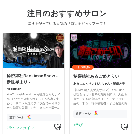
注目のおすすめサロン
盛り上がっている人気のサロンをピックアップ！
7日間無料
秘密結社NaokimanShow -
秘密結社あるごめとりい
新世界より -
あるごめとりい けんちゃん・闇病み子
Naokiman
【DMM 新人賞受賞サロン】 YouTubeで
YouTuberのNaokimanが主体となり、Y
は観られない世界の真実を知り、人生を
ouTubeだと規制されてしまう内容を中
豊かにする秘密結社コミュニティ ※収
心に、サロン限定のライブ配信やオリジ
益の一部を、犯罪被害者・子ども達の為
ナル動画を公開。また、メンバー同士の
のチャリティーに寄付させていただきま
情報交換や交流の場としても楽しんでい
す
運営ツール
ただいています。
運営ツール
学び
ライフスタイル