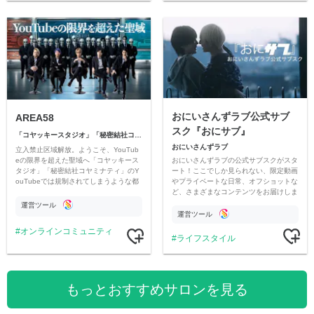
おにいさんずラブ公式サブ
AREA58
スク『おにサブ』
「コヤッキースタジオ」「秘密結社コヤミナティ」
おにいさんずラブ
立入禁止区域解放。ようこそ、YouTub
おにいさんずラブの公式サブスクがスタ
eの限界を超えた聖域へ「コヤッキース
ート！ここでしか見られない、限定動画
タジオ」「秘密結社コヤミナティ」のY
やプライベートな日常、オフショットな
ouTubeでは規制されてしまうような都
ど、さまざまなコンテンツをお届けしま
市伝説を中心にオリジナルコンテンツを
す。
公開。
運営ツール
運営ツール
オンラインコミュニティ
ライフスタイル
もっとおすすめサロンを見る