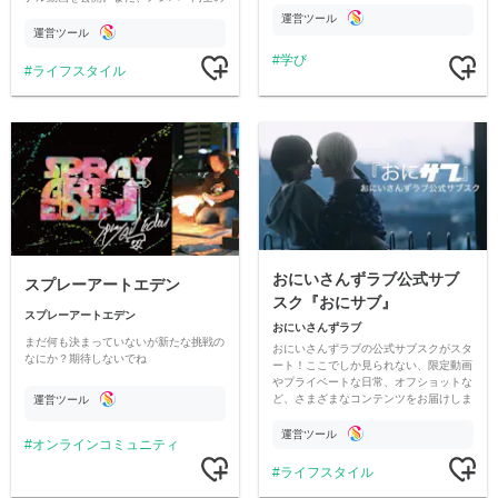
情報交換や交流の場としても楽しんでい
す
運営ツール
ただいています。
運営ツール
学び
ライフスタイル
おにいさんずラブ公式サブ
スプレーアートエデン
スク『おにサブ』
スプレーアートエデン
おにいさんずラブ
まだ何も決まっていないが新たな挑戦の
おにいさんずラブの公式サブスクがスタ
なにか？期待しないでね
ート！ここでしか見られない、限定動画
やプライベートな日常、オフショットな
ど、さまざまなコンテンツをお届けしま
運営ツール
す。
運営ツール
オンラインコミュニティ
ライフスタイル