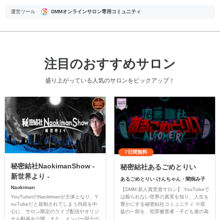
運営ツール
DMMオンラインサロン専用コミュニティ
注目のおすすめサロン
盛り上がっている人気のサロンをピックアップ！
7日間無料
秘密結社NaokimanShow -
秘密結社あるごめとりい
新世界より -
あるごめとりい けんちゃん・闇病み子
Naokiman
【DMM 新人賞受賞サロン】 YouTubeで
YouTuberのNaokimanが主体となり、Y
は観られない世界の真実を知り、人生を
ouTubeだと規制されてしまう内容を中
豊かにする秘密結社コミュニティ ※収
心に、サロン限定のライブ配信やオリジ
益の一部を、犯罪被害者・子ども達の為
ナル動画を公開。また、メンバー同士の
のチャリティーに寄付させていただきま