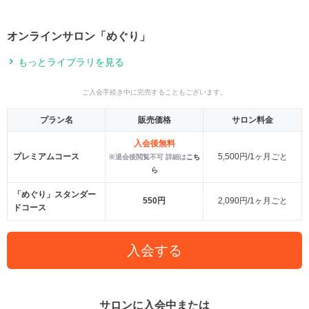
オンラインサロン「めぐり」
もっとライブラリを見る
ご入会手続き中に完売することもございます。
プラン名
販売価格
サロン料金
入会後無料
プレミアムコース
5,500円/1ヶ月ごと
※退会後閲覧不可 詳細は
こち
ら
「めぐり」スタンダー
550円
2,090円/1ヶ月ごと
ドコース
入会する
サロンに入会中または