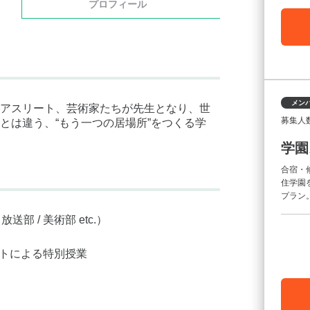
プロフィール
メン
アスリート、芸術家たちが先生となり、世
募集人
とは違う、“もう一つの居場所”をつくる学
学園
合宿・
住学園
プラン
放送部 / 美術部 etc.）
ートによる特別授業