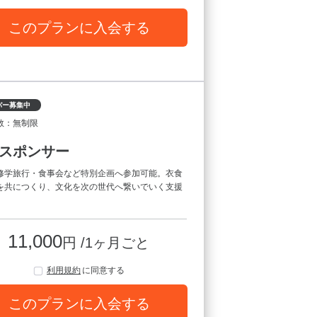
このプランに入会する
バー募集中
数：無制限
スポンサー
修学旅行・食事会など特別企画へ参加可能。衣食
を共につくり、文化を次の世代へ繋いでいく支援
。
11,000
円 /1ヶ月ごと
利用規約
に同意する
このプランに入会する