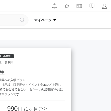
マイページ
バー募集中
数：無制限
生
学園への入学プラン。
・掲示板・限定配信・イベント参加などを通し
学校でも会社でもない、もう一つの居場所”を共に
基本プランです。
990
円 /1ヶ月ごと