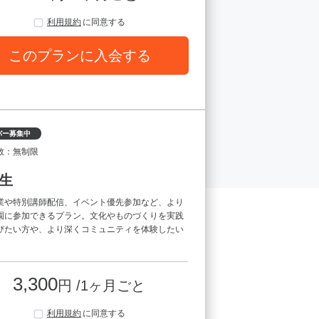
利用規約
に同意する
このプランに入会する
バー募集中
数：無制限
生
業や特別講師配信、イベント優先参加など、より
園に参加できるプラン。文化やものづくりを実践
びたい方や、より深くコミュニティを体験したい
。
3,300
円 /1ヶ月ごと
利用規約
に同意する