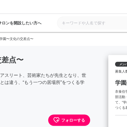
サロンを開設したい方へ
学園〜文化の交差点〜
交差点〜
メン
募集人
アスリート、芸術家たちが先生となり、世
学園
とは違う、“もう一つの居場所”をつくる学
衣食住
部活動
て、“
つくる
フォローする