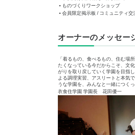
• ものづくりワークショップ
• 会員限定掲示板 / コミュニティ交
オーナーのメッセー
「着るもの、食べるもの、住む場所
たくなっている今だからこそ、文化
がりを取り戻していく学園を目指し
よる調理実習、アスリートと本気で
うな学園を、みんなと一緒につくっ
衣食住学園 学園長 花田優一