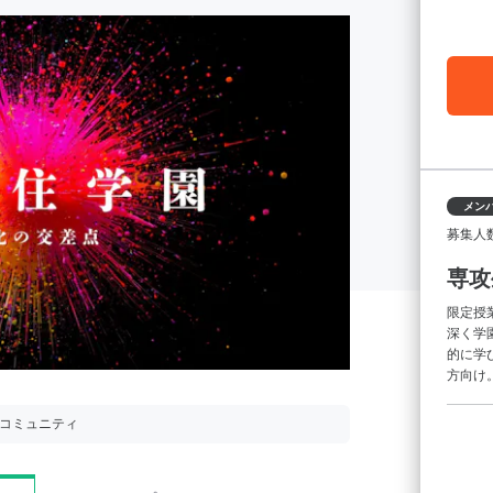
メン
募集人
専攻
限定授
深く学
的に学
方向け
用コミュニティ