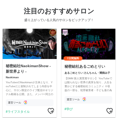
注目のおすすめサロン
盛り上がっている人気のサロンをピックアップ！
7日間無料
秘密結社NaokimanShow -
秘密結社あるごめとりい
新世界より -
あるごめとりい けんちゃん・闇病み子
Naokiman
【DMM 新人賞受賞サロン】 YouTubeで
YouTuberのNaokimanが主体となり、Y
は観られない世界の真実を知り、人生を
ouTubeだと規制されてしまう内容を中
豊かにする秘密結社コミュニティ ※収
心に、サロン限定のライブ配信やオリジ
益の一部を、犯罪被害者・子ども達の為
ナル動画を公開。また、メンバー同士の
のチャリティーに寄付させていただきま
情報交換や交流の場としても楽しんでい
す
運営ツール
ただいています。
運営ツール
学び
ライフスタイル