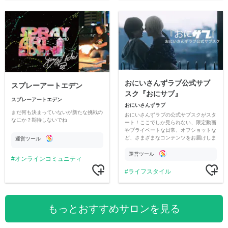
おにいさんずラブ公式サブ
スプレーアートエデン
スク『おにサブ』
スプレーアートエデン
おにいさんずラブ
まだ何も決まっていないが新たな挑戦の
おにいさんずラブの公式サブスクがスタ
なにか？期待しないでね
ート！ここでしか見られない、限定動画
やプライベートな日常、オフショットな
ど、さまざまなコンテンツをお届けしま
運営ツール
す。
運営ツール
オンラインコミュニティ
ライフスタイル
もっとおすすめサロンを見る