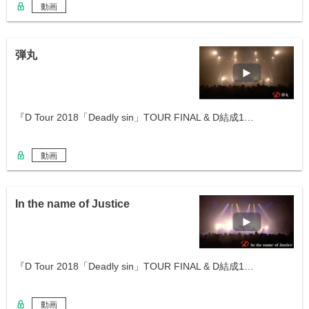
動画
弾丸
『D Tour 2018「Deadly sin」TOUR FINAL & D結成1…
動画
In the name of Justice
『D Tour 2018「Deadly sin」TOUR FINAL & D結成1…
動画