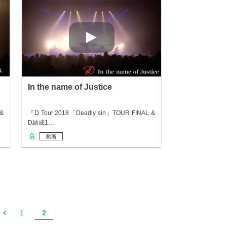
In the name of Justice
 &
『D Tour 2018「Deadly sin」TOUR FINAL &
D結成1…
動画
1
2