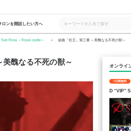
サロンを開設したい方へ
” Sub Rosa ～Royal castle～
組曲「狂王」第三番 ～美醜なる不死の獣～
～美醜なる不死の獣～
オンライ
7日間無料
D “VIP” 