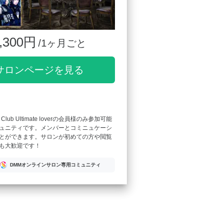
,300円
/1ヶ月ごと
サロンページを見る
 Fan Club Ultimate loverの会員様のみ参加可能
ュニティです。メンバーとコミニュケーシ
とができます。サロンが初めての方や閲覧
も大歓迎です！
DMMオンラインサロン専用コミュニティ