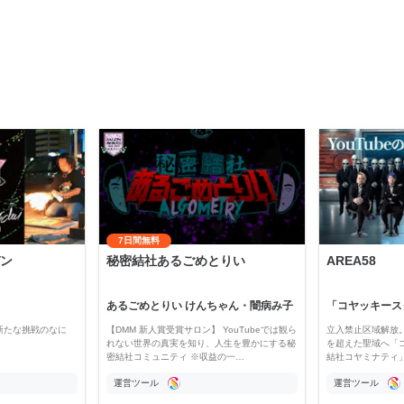
7日間無料
ン
秘密結社あるごめとりい
AREA58
あるごめとりい けんちゃん・闇病み子
新たな挑戦のなに
【DMM 新人賞受賞サロン】 YouTubeでは観ら
立入禁止区域解放。
れない世界の真実を知り、人生を豊かにする秘
を超えた聖域へ「
密結社コミュニティ ※収益の一…
結社コヤミナティ」の
運営ツール
運営ツール