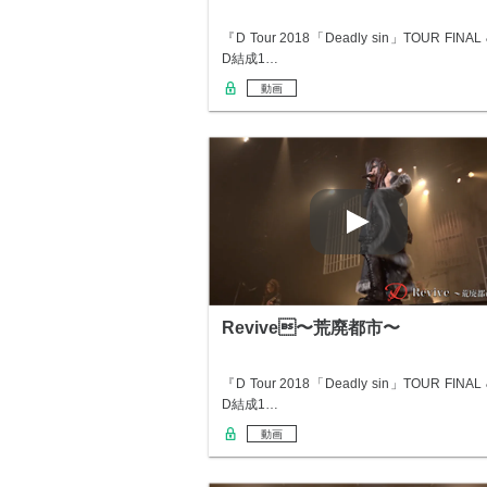
『D Tour 2018「Deadly sin」TOUR FINAL
D結成1…
動画
Revive〜荒廃都市〜
『D Tour 2018「Deadly sin」TOUR FINAL
D結成1…
動画