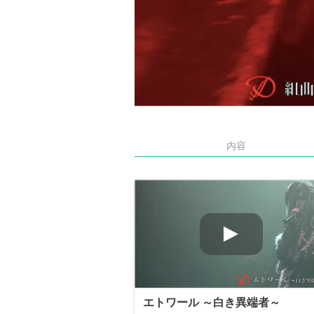
内容
エトワール ～白き異端者～