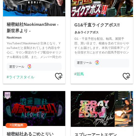
秘密結社NaokimanShow -
G1&千直ライクアボス‼️
新世界より -
きみライクアボス
Naokiman
G1・千直予想を配信。軸馬、展開予
YouTuberのNaokimanが主体となり、Y
想、買い目まで、根拠を含めて分かりや
ouTubeだと規制されてしまう内容を中
すくお届けします。本気で回収率アップ
心に、サロン限定のライブ配信やオリジ
を目指す方におすすめの競馬予想サロン
ナル動画を公開。また、メンバー同士の
です。
情報交換や交流の場としても楽しんでい
運営ツール
ただいています。
運営ツール
競馬
ライフスタイル
7日間無料
秘密結社あるごめとりい
スプレーアートエデン