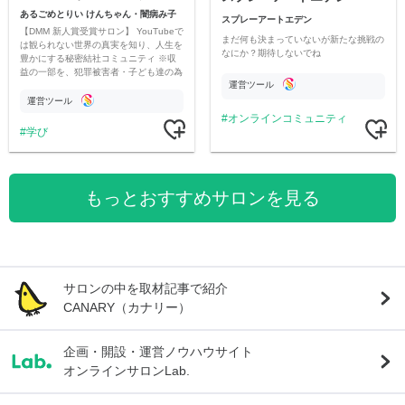
あるごめとりい けんちゃん・闇病み子
スプレーアートエデン
【DMM 新人賞受賞サロン】 YouTubeで
まだ何も決まっていないが新たな挑戦の
は観られない世界の真実を知り、人生を
なにか？期待しないでね
豊かにする秘密結社コミュニティ ※収
益の一部を、犯罪被害者・子ども達の為
運営ツール
のチャリティーに寄付させていただきま
す
運営ツール
オンラインコミュニティ
学び
もっとおすすめサロンを見る
サロンの中を取材記事で紹介
CANARY（カナリー）
企画・開設・運営ノウハウサイト
オンラインサロンLab.