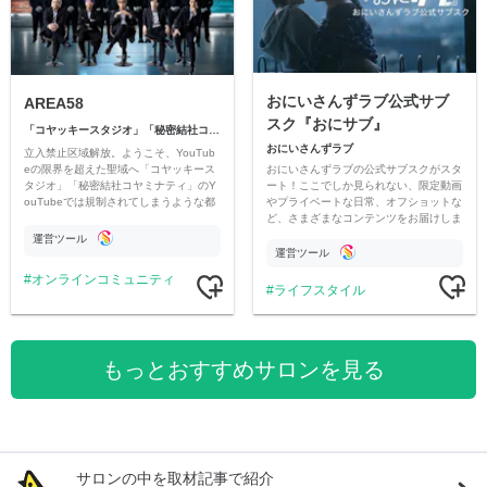
おにいさんずラブ公式サブ
AREA58
スク『おにサブ』
「コヤッキースタジオ」「秘密結社コヤミナティ」
おにいさんずラブ
立入禁止区域解放。ようこそ、YouTub
おにいさんずラブの公式サブスクがスタ
eの限界を超えた聖域へ「コヤッキース
ート！ここでしか見られない、限定動画
タジオ」「秘密結社コヤミナティ」のY
やプライベートな日常、オフショットな
ouTubeでは規制されてしまうような都
ど、さまざまなコンテンツをお届けしま
市伝説を中心にオリジナルコンテンツを
す。
公開。
運営ツール
運営ツール
オンラインコミュニティ
ライフスタイル
もっとおすすめサロンを見る
サロンの中を取材記事で紹介