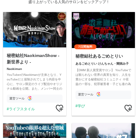
盛り上がっている人気のサロンをピックアップ！
7日間無料
秘密結社NaokimanShow -
秘密結社あるごめとりい
新世界より -
あるごめとりい けんちゃん・闇病み子
Naokiman
【DMM 新人賞受賞サロン】 YouTubeで
YouTuberのNaokimanが主体となり、Y
は観られない世界の真実を知り、人生を
ouTubeだと規制されてしまう内容を中
豊かにする秘密結社コミュニティ ※収
心に、サロン限定のライブ配信やオリジ
益の一部を、犯罪被害者・子ども達の為
ナル動画を公開。また、メンバー同士の
のチャリティーに寄付させていただきま
情報交換や交流の場としても楽しんでい
す
運営ツール
ただいています。
運営ツール
学び
ライフスタイル