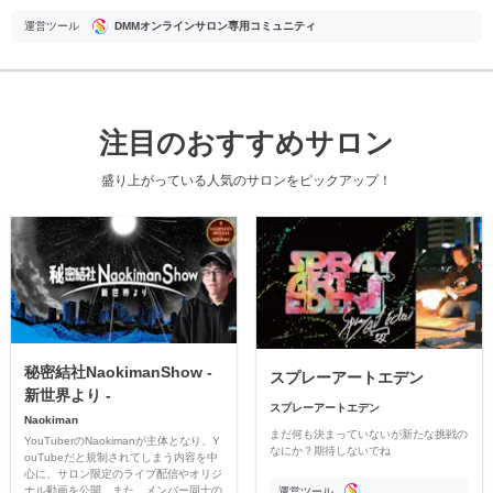
運営ツール
DMMオンラインサロン専用コミュニティ
注目のおすすめサロン
盛り上がっている人気のサロンをピックアップ！
秘密結社NaokimanShow -
スプレーアートエデン
新世界より -
スプレーアートエデン
Naokiman
まだ何も決まっていないが新たな挑戦の
YouTuberのNaokimanが主体となり、Y
なにか？期待しないでね
ouTubeだと規制されてしまう内容を中
心に、サロン限定のライブ配信やオリジ
ナル動画を公開。また、メンバー同士の
運営ツール