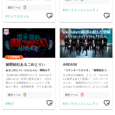
情報交換や交流の場としても楽しんでい
ただいています。
運営ツール
オンラインコミュニティ
ライフスタイル
7日間無料
秘密結社あるごめとりい
AREA58
あるごめとりい けんちゃん・闇病み子
「コヤッキースタジオ」「秘密結社コヤミナティ」
【DMM 新人賞受賞サロン】 YouTubeで
立入禁止区域解放。ようこそ、YouTub
は観られない世界の真実を知り、人生を
eの限界を超えた聖域へ「コヤッキース
豊かにする秘密結社コミュニティ ※収
タジオ」「秘密結社コヤミナティ」のY
益の一部を、犯罪被害者・子ども達の為
ouTubeでは規制されてしまうような都
のチャリティーに寄付させていただきま
市伝説を中心にオリジナルコンテンツを
す
公開。
運営ツール
運営ツール
学び
オンラインコミュニティ