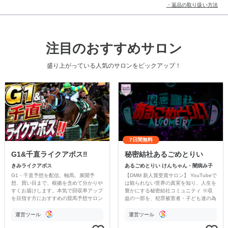
・返品の取り扱い方法
注目のおすすめサロン
盛り上がっている人気のサロンをピックアップ！
7日間無料
G1&千直ライクアボス‼️
秘密結社あるごめとりい
きみライクアボス
あるごめとりい けんちゃん・闇病み子
G1・千直予想を配信。軸馬、展開予
【DMM 新人賞受賞サロン】 YouTubeで
想、買い目まで、根拠を含めて分かりや
は観られない世界の真実を知り、人生を
すくお届けします。本気で回収率アップ
豊かにする秘密結社コミュニティ ※収
を目指す方におすすめの競馬予想サロン
益の一部を、犯罪被害者・子ども達の為
です。
のチャリティーに寄付させていただきま
す
運営ツール
運営ツール