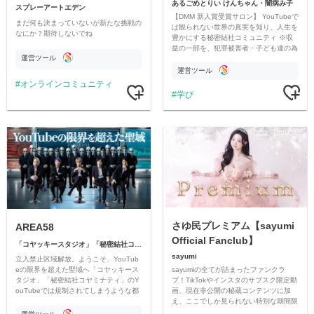
あるごめとりい けんちゃん・闇病み子
スプレーアートエデン
【DMM 新人賞受賞サロン】 YouTubeで
まだ何も決まっていないが新たな挑戦の
は観られない世界の真実を知り、人生を
なにか？期待しないでね
豊かにする秘密結社コミュニティ ※収
益の一部を、犯罪被害者・子ども達の為
運営ツール
のチャリティーに寄付させていただきま
す
運営ツール
オンラインコミュニティ
学び
さゆ民プレミアム【sayumi
AREA58
Official Fanclub】
「コヤッキースタジオ」「秘密結社コヤミナティ」
sayumi
立入禁止区域解放。ようこそ、YouTub
sayumiの全てが詰まったファンクラ
eの限界を超えた聖域へ「コヤッキース
ブ！TikTokやインスタのサブスク限定動
タジオ」「秘密結社コヤミナティ」のY
画、現在非公開の秘蔵コンテンツに加
ouTubeでは規制されてしまうような都
え、ここでしか見られない特別な期間限
市伝説を中心にオリジナルコンテンツを
定コンテンツをお届けします！
公開。