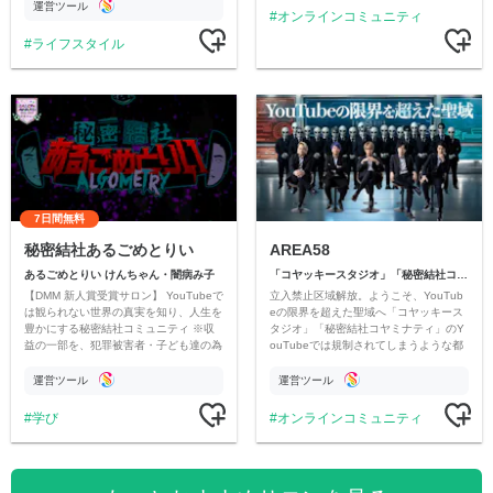
ただいています。
運営ツール
オンラインコミュニティ
ライフスタイル
7日間無料
秘密結社あるごめとりい
AREA58
あるごめとりい けんちゃん・闇病み子
「コヤッキースタジオ」「秘密結社コヤミナティ」
【DMM 新人賞受賞サロン】 YouTubeで
立入禁止区域解放。ようこそ、YouTub
は観られない世界の真実を知り、人生を
eの限界を超えた聖域へ「コヤッキース
豊かにする秘密結社コミュニティ ※収
タジオ」「秘密結社コヤミナティ」のY
益の一部を、犯罪被害者・子ども達の為
ouTubeでは規制されてしまうような都
のチャリティーに寄付させていただきま
市伝説を中心にオリジナルコンテンツを
す
公開。
運営ツール
運営ツール
学び
オンラインコミュニティ