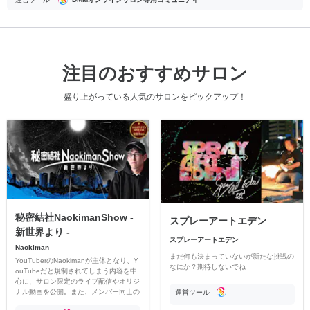
注目のおすすめサロン
盛り上がっている人気のサロンをピックアップ！
秘密結社NaokimanShow -
スプレーアートエデン
新世界より -
スプレーアートエデン
Naokiman
まだ何も決まっていないが新たな挑戦の
YouTuberのNaokimanが主体となり、Y
なにか？期待しないでね
ouTubeだと規制されてしまう内容を中
心に、サロン限定のライブ配信やオリジ
ナル動画を公開。また、メンバー同士の
運営ツール
情報交換や交流の場としても楽しんでい