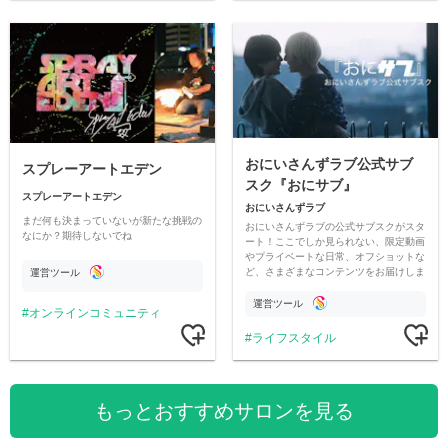
おにいさんずラブ公式サブ
スプレーアートエデン
スク『おにサブ』
スプレーアートエデン
おにいさんずラブ
まだ何も決まっていないが新たな挑戦の
おにいさんずラブの公式サブスクがスタ
なにか？期待しないでね
ート！ここでしか見られない、限定動画
やプライベートな日常、オフショットな
ど、さまざまなコンテンツをお届けしま
運営ツール
す。
運営ツール
オンラインコミュニティ
ライフスタイル
もっとおすすめサロンを見る