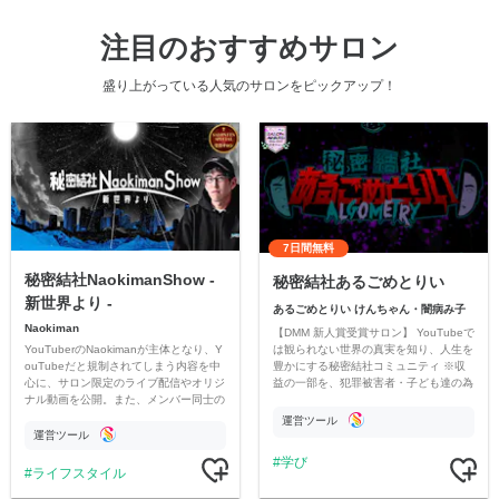
注目のおすすめサロン
盛り上がっている人気のサロンをピックアップ！
7日間無料
秘密結社NaokimanShow -
秘密結社あるごめとりい
新世界より -
あるごめとりい けんちゃん・闇病み子
Naokiman
【DMM 新人賞受賞サロン】 YouTubeで
YouTuberのNaokimanが主体となり、Y
は観られない世界の真実を知り、人生を
ouTubeだと規制されてしまう内容を中
豊かにする秘密結社コミュニティ ※収
心に、サロン限定のライブ配信やオリジ
益の一部を、犯罪被害者・子ども達の為
ナル動画を公開。また、メンバー同士の
のチャリティーに寄付させていただきま
情報交換や交流の場としても楽しんでい
す
運営ツール
ただいています。
運営ツール
学び
ライフスタイル