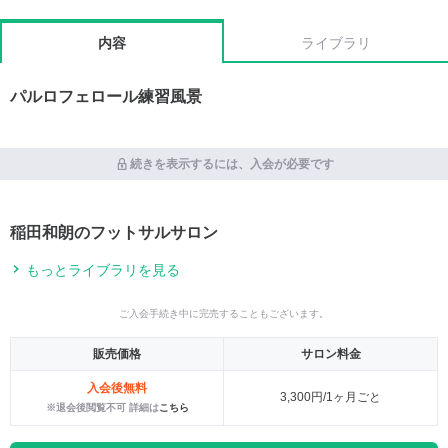
内容
ライブラリ
パルロフェロール練習風景
続きを表示するには、入会が必要です
稲田和朗のフットサルサロン
もっとライブラリを見る
ご入会手続き中に完売することもございます。
販売価格
サロン料金
入会後無料
3,300円/1ヶ月ごと
※退会後閲覧不可 詳細は
こちら