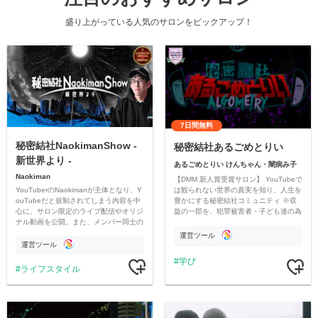
盛り上がっている人気のサロンをピックアップ！
7日間無料
秘密結社NaokimanShow -
秘密結社あるごめとりい
新世界より -
あるごめとりい けんちゃん・闇病み子
Naokiman
【DMM 新人賞受賞サロン】 YouTubeで
YouTuberのNaokimanが主体となり、Y
は観られない世界の真実を知り、人生を
ouTubeだと規制されてしまう内容を中
豊かにする秘密結社コミュニティ ※収
心に、サロン限定のライブ配信やオリジ
益の一部を、犯罪被害者・子ども達の為
ナル動画を公開。また、メンバー同士の
のチャリティーに寄付させていただきま
情報交換や交流の場としても楽しんでい
す
運営ツール
ただいています。
運営ツール
学び
ライフスタイル