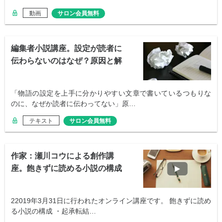
動画
サロン会員無料
編集者小説講座。設定が読者に
伝わらないのはなぜ？原因と解
決方法
「物語の設定を上手に分かりやすい文章で書いているつもりな
のに、なぜか読者に伝わってない」原…
テキスト
サロン会員無料
作家：瀬川コウによる創作講
座。飽きずに読める小説の構成
22019年3月31日に行われたオンライン講座です。 飽きずに読め
る小説の構成 ・起承転結…