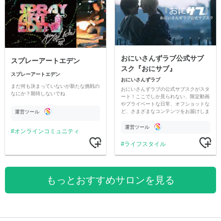
おにいさんずラブ公式サブ
スプレーアートエデン
スク『おにサブ』
スプレーアートエデン
おにいさんずラブ
まだ何も決まっていないが新たな挑戦の
おにいさんずラブの公式サブスクがスタ
なにか？期待しないでね
ート！ここでしか見られない、限定動画
やプライベートな日常、オフショットな
ど、さまざまなコンテンツをお届けしま
運営ツール
す。
運営ツール
オンラインコミュニティ
ライフスタイル
もっとおすすめサロンを見る