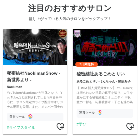
注目のおすすめサロン
盛り上がっている人気のサロンをピックアップ！
7日間無料
秘密結社NaokimanShow -
秘密結社あるごめとりい
新世界より -
あるごめとりい けんちゃん・闇病み子
Naokiman
【DMM 新人賞受賞サロン】 YouTubeで
YouTuberのNaokimanが主体となり、Y
は観られない世界の真実を知り、人生を
ouTubeだと規制されてしまう内容を中
豊かにする秘密結社コミュニティ ※収
心に、サロン限定のライブ配信やオリジ
益の一部を、犯罪被害者・子ども達の為
ナル動画を公開。また、メンバー同士の
のチャリティーに寄付させていただきま
情報交換や交流の場としても楽しんでい
す
運営ツール
ただいています。
運営ツール
学び
ライフスタイル