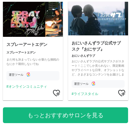
おにいさんずラブ公式サブ
スプレーアートエデン
スク『おにサブ』
スプレーアートエデン
おにいさんずラブ
まだ何も決まっていないが新たな挑戦の
おにいさんずラブの公式サブスクがスタ
なにか？期待しないでね
ート！ここでしか見られない、限定動画
やプライベートな日常、オフショットな
ど、さまざまなコンテンツをお届けしま
運営ツール
す。
運営ツール
オンラインコミュニティ
ライフスタイル
もっとおすすめサロンを見る