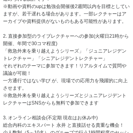
※動画や資料のupは勉強会開催後2週間以内を目標としてい
ますが、若干遅れる場合があります。一部レクチャーはア
ーカイブや資料提供がないものもある可能性があります。
2. 直接参加型のライブレクチャーへの参加(火曜日21時から
開催、年間で30コマ程度)
「救急外来を乗り越えようシリーズ」「ジュニアレジデン
トレクチャー」「シニアレジデントレクチャー」
それぞれのテーマに参加できます！リアルタイムで質問や
議論が可能！
一方通行ではない学び が、現場での応用力を飛躍的に向上
させます。
※救急外来を乗り越えようシリーズとジュニアレジデント
レクチャーはSNSからも無料で参加できます
3. オンライン相談会(不定期 現在はお休み中)
総合内科のエキスパート 永井 と直接話せる貴重な機会！
少人数制（5～10名） のグループで行う1時間程度のセッシ