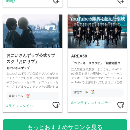
学び
おにいさんずラブ公式サブ
AREA58
スク『おにサブ』
「コヤッキースタジオ」「秘密結社コヤミナティ」
おにいさんずラブ
立入禁止区域解放。ようこそ、YouTub
おにいさんずラブの公式サブスクがスタ
eの限界を超えた聖域へ「コヤッキース
ート！ここでしか見られない、限定動画
タジオ」「秘密結社コヤミナティ」のY
やプライベートな日常、オフショットな
ouTubeでは規制されてしまうような都
ど、さまざまなコンテンツをお届けしま
市伝説を中心にオリジナルコンテンツを
す。
公開。
運営ツール
運営ツール
オンラインコミュニティ
ライフスタイル
もっとおすすめサロンを見る