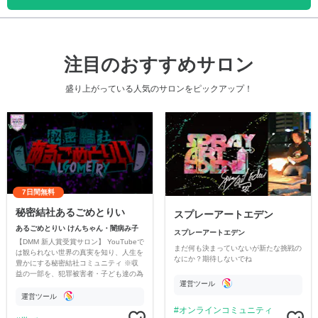
注目のおすすめサロン
盛り上がっている人気のサロンをピックアップ！
7日間無料
秘密結社あるごめとりい
スプレーアートエデン
あるごめとりい けんちゃん・闇病み子
スプレーアートエデン
【DMM 新人賞受賞サロン】 YouTubeで
まだ何も決まっていないが新たな挑戦の
は観られない世界の真実を知り、人生を
なにか？期待しないでね
豊かにする秘密結社コミュニティ ※収
益の一部を、犯罪被害者・子ども達の為
運営ツール
のチャリティーに寄付させていただきま
す
運営ツール
オンラインコミュニティ