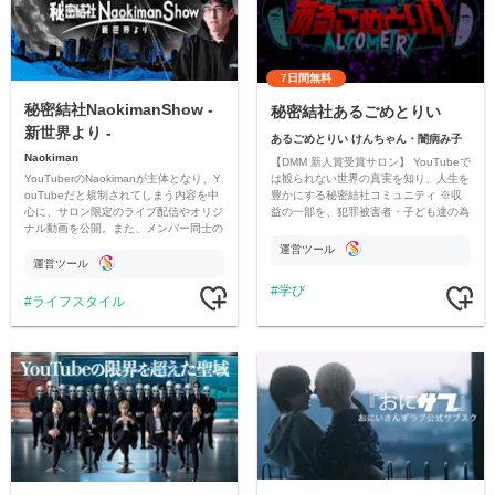
7日間無料
秘密結社NaokimanShow -
秘密結社あるごめとりい
新世界より -
あるごめとりい けんちゃん・闇病み子
Naokiman
【DMM 新人賞受賞サロン】 YouTubeで
YouTuberのNaokimanが主体となり、Y
は観られない世界の真実を知り、人生を
ouTubeだと規制されてしまう内容を中
豊かにする秘密結社コミュニティ ※収
心に、サロン限定のライブ配信やオリジ
益の一部を、犯罪被害者・子ども達の為
ナル動画を公開。また、メンバー同士の
のチャリティーに寄付させていただきま
情報交換や交流の場としても楽しんでい
す
運営ツール
ただいています。
運営ツール
学び
ライフスタイル