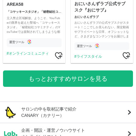
おにいさんずラブ公式サブ
AREA58
スク『おにサブ』
「コヤッキースタジオ」「秘密結社コヤミナティ」
おにいさんずラブ
立入禁止区域解放。ようこそ、YouTub
おにいさんずラブの公式サブスクがスタ
eの限界を超えた聖域へ「コヤッキース
ート！ここでしか見られない、限定動画
タジオ」「秘密結社コヤミナティ」のY
やプライベートな日常、オフショットな
ouTubeでは規制されてしまうような都
ど、さまざまなコンテンツをお届けしま
市伝説を中心にオリジナルコンテンツを
す。
公開。
運営ツール
運営ツール
オンラインコミュニティ
ライフスタイル
もっとおすすめサロンを見る
サロンの中を取材記事で紹介
CANARY（カナリー）
企画・開設・運営ノウハウサイト