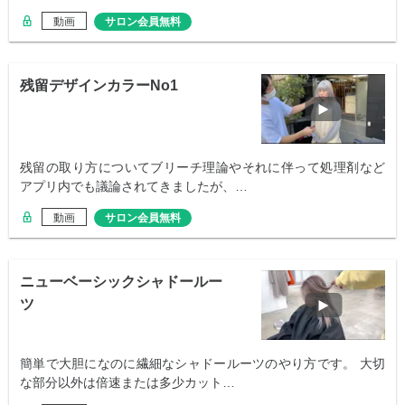
動画
サロン会員無料
残留デザインカラーNo1
残留の取り方についてブリーチ理論やそれに伴って処理剤など
アプリ内でも議論されてきましたが、…
動画
サロン会員無料
ニューベーシックシャドールー
ツ
簡単で大胆になのに繊細なシャドールーツのやり方です。 大切
な部分以外は倍速または多少カット…