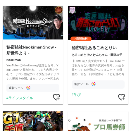
7日間無料
秘密結社NaokimanShow -
秘密結社あるごめとりい
新世界より -
あるごめとりい けんちゃん・闇病み子
Naokiman
【DMM 新人賞受賞サロン】 YouTubeで
YouTuberのNaokimanが主体となり、Y
は観られない世界の真実を知り、人生を
ouTubeだと規制されてしまう内容を中
豊かにする秘密結社コミュニティ ※収
心に、サロン限定のライブ配信やオリジ
益の一部を、犯罪被害者・子ども達の為
ナル動画を公開。また、メンバー同士の
のチャリティーに寄付させていただきま
情報交換や交流の場としても楽しんでい
す
運営ツール
ただいています。
運営ツール
学び
ライフスタイル