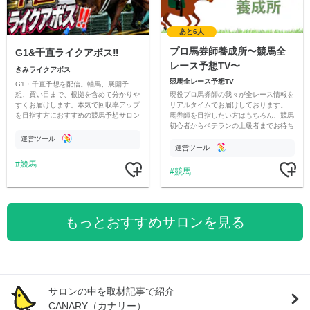
あと6人
プロ馬券師養成所〜競馬全
G1&千直ライクアボス‼️
レース予想TV〜
きみライクアボス
競馬全レース予想TV
G1・千直予想を配信。軸馬、展開予
現役プロ馬券師の我々が全レース情報を
想、買い目まで、根拠を含めて分かりや
リアルタイムでお届けしております。
すくお届けします。本気で回収率アップ
馬券師を目指したい方はもちろん、競馬
を目指す方におすすめの競馬予想サロン
初心者からベテランの上級者までお待ち
です。
しております。最高の競馬ライフを。
運営ツール
運営ツール
競馬
競馬
もっとおすすめサロンを見る
サロンの中を取材記事で紹介
CANARY（カナリー）