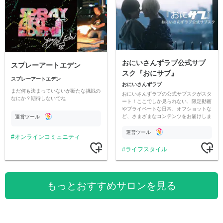
おにいさんずラブ公式サブ
スプレーアートエデン
スク『おにサブ』
スプレーアートエデン
おにいさんずラブ
まだ何も決まっていないが新たな挑戦の
おにいさんずラブの公式サブスクがスタ
なにか？期待しないでね
ート！ここでしか見られない、限定動画
やプライベートな日常、オフショットな
ど、さまざまなコンテンツをお届けしま
運営ツール
す。
運営ツール
オンラインコミュニティ
ライフスタイル
もっとおすすめサロンを見る