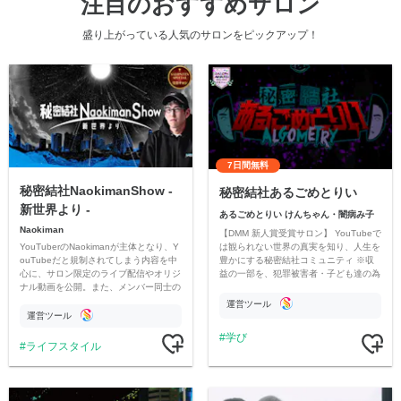
注目のおすすめサロン
盛り上がっている人気のサロンをピックアップ！
7日間無料
秘密結社NaokimanShow -
秘密結社あるごめとりい
新世界より -
あるごめとりい けんちゃん・闇病み子
Naokiman
【DMM 新人賞受賞サロン】 YouTubeで
YouTuberのNaokimanが主体となり、Y
は観られない世界の真実を知り、人生を
ouTubeだと規制されてしまう内容を中
豊かにする秘密結社コミュニティ ※収
心に、サロン限定のライブ配信やオリジ
益の一部を、犯罪被害者・子ども達の為
ナル動画を公開。また、メンバー同士の
のチャリティーに寄付させていただきま
情報交換や交流の場としても楽しんでい
す
運営ツール
ただいています。
運営ツール
学び
ライフスタイル