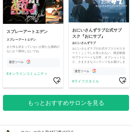
おにいさんずラブ公式サブ
スプレーアートエデン
スク『おにサブ』
スプレーアートエデン
おにいさんずラブ
まだ何も決まっていないが新たな挑戦の
おにいさんずラブの公式サブスクがスタ
なにか？期待しないでね
ート！ここでしか見られない、限定動画
やプライベートな日常、オフショットな
ど、さまざまなコンテンツをお届けしま
運営ツール
す。
運営ツール
オンラインコミュニティ
ライフスタイル
もっとおすすめサロンを見る