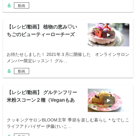
動画
【レシピ/動画】 植物の恵み♡い
ちごのビューティーローチーズ
ケーキ風
お待たせしました！ 2021年３月に開催した オンラインサロン
メンバー限定レッスン！ グル…
動画
【レシピ/動画】 グルテンフリー
米粉スコーン２種（Veganもあ
り）
クッキングサロンBLOOM主宰 季節を楽しむ暮らし＊なでしこ
ライフアドバイザー 伊藤けいこ…