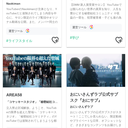
Naokiman
【DMM 新人賞受賞サロン】 YouTubeで
YouTuberのNaokimanが主体となり、Y
は観られない世界の真実を知り、人生を
ouTubeだと規制されてしまう内容を中
豊かにする秘密結社コミュニティ ※収
心に、サロン限定のライブ配信やオリジ
益の一部を、犯罪被害者・子ども達の為
ナル動画を公開。また、メンバー同士の
のチャリティーに寄付させていただきま
情報交換や交流の場としても楽しんでい
す
運営ツール
ただいています。
運営ツール
学び
ライフスタイル
おにいさんずラブ公式サブ
AREA58
スク『おにサブ』
「コヤッキースタジオ」「秘密結社コヤミナティ」
おにいさんずラブ
立入禁止区域解放。ようこそ、YouTub
おにいさんずラブの公式サブスクがスタ
eの限界を超えた聖域へ「コヤッキース
ート！ここでしか見られない、限定動画
タジオ」「秘密結社コヤミナティ」のY
やプライベートな日常、オフショットな
ouTubeでは規制されてしまうような都
ど、さまざまなコンテンツをお届けしま
市伝説を中心にオリジナルコンテンツを