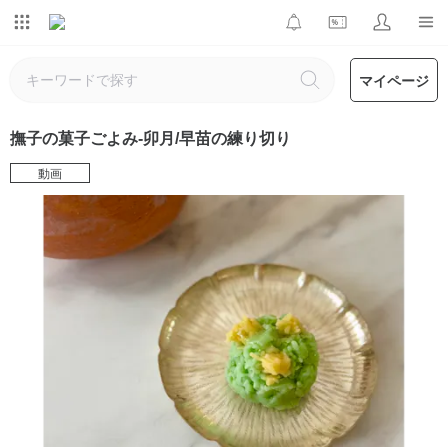
マイページ
撫子の菓子ごよみ-卯月/早苗の練り切り
動画