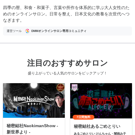
四季の暦、和食・和菓子、言葉や所作を体系的に学ぶ大人女性のた
めのオンラインサロン。日常を整え、日本文化の教養を次世代へつ
なぎます。
運営ツール
DMMオンラインサロン専用コミュニティ
注目のおすすめサロン
盛り上がっている人気のサロンをピックアップ！
7日間無料
秘密結社NaokimanShow -
秘密結社あるごめとりい
新世界より -
あるごめとりい けんちゃん・闇病み子