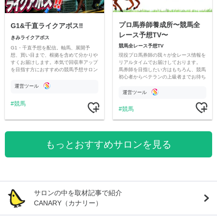
プロ馬券師養成所〜競馬全
G1&千直ライクアボス‼️
レース予想TV〜
きみライクアボス
競馬全レース予想TV
G1・千直予想を配信。軸馬、展開予
現役プロ馬券師の我々が全レース情報を
想、買い目まで、根拠を含めて分かりや
リアルタイムでお届けしております。
すくお届けします。本気で回収率アップ
馬券師を目指したい方はもちろん、競馬
を目指す方におすすめの競馬予想サロン
初心者からベテランの上級者までお待ち
です。
しております。最高の競馬ライフを。
運営ツール
運営ツール
競馬
競馬
もっとおすすめサロンを見る
サロンの中を取材記事で紹介
CANARY（カナリー）