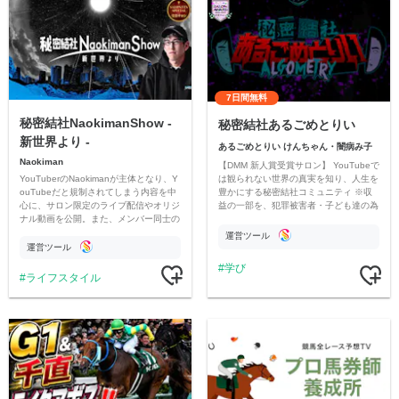
7日間無料
秘密結社NaokimanShow -
秘密結社あるごめとりい
新世界より -
あるごめとりい けんちゃん・闇病み子
Naokiman
【DMM 新人賞受賞サロン】 YouTubeで
YouTuberのNaokimanが主体となり、Y
は観られない世界の真実を知り、人生を
ouTubeだと規制されてしまう内容を中
豊かにする秘密結社コミュニティ ※収
心に、サロン限定のライブ配信やオリジ
益の一部を、犯罪被害者・子ども達の為
ナル動画を公開。また、メンバー同士の
のチャリティーに寄付させていただきま
情報交換や交流の場としても楽しんでい
す
運営ツール
ただいています。
運営ツール
学び
ライフスタイル