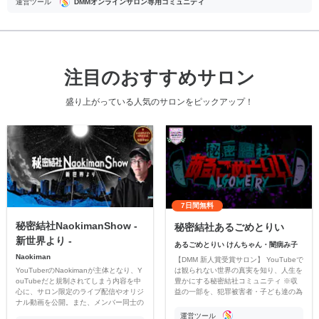
運営ツール
DMMオンラインサロン専用コミュニティ
注目のおすすめサロン
盛り上がっている人気のサロンをピックアップ！
7日間無料
秘密結社NaokimanShow -
秘密結社あるごめとりい
新世界より -
あるごめとりい けんちゃん・闇病み子
Naokiman
【DMM 新人賞受賞サロン】 YouTubeで
YouTuberのNaokimanが主体となり、Y
は観られない世界の真実を知り、人生を
ouTubeだと規制されてしまう内容を中
豊かにする秘密結社コミュニティ ※収
心に、サロン限定のライブ配信やオリジ
益の一部を、犯罪被害者・子ども達の為
ナル動画を公開。また、メンバー同士の
のチャリティーに寄付させていただきま
情報交換や交流の場としても楽しんでい
す
運営ツール