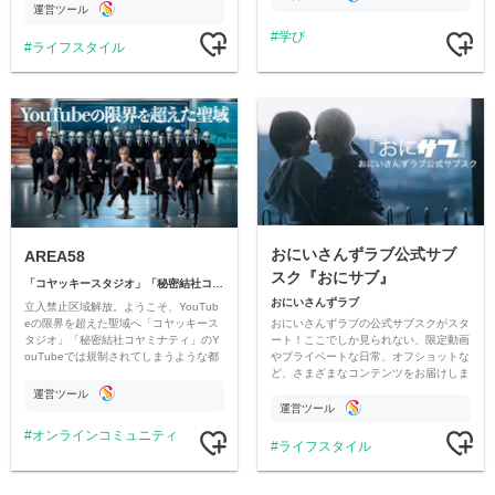
ただいています。
運営ツール
学び
ライフスタイル
おにいさんずラブ公式サブ
AREA58
スク『おにサブ』
「コヤッキースタジオ」「秘密結社コヤミナティ」
おにいさんずラブ
立入禁止区域解放。ようこそ、YouTub
おにいさんずラブの公式サブスクがスタ
eの限界を超えた聖域へ「コヤッキース
ート！ここでしか見られない、限定動画
タジオ」「秘密結社コヤミナティ」のY
やプライベートな日常、オフショットな
ouTubeでは規制されてしまうような都
ど、さまざまなコンテンツをお届けしま
市伝説を中心にオリジナルコンテンツを
す。
公開。
運営ツール
運営ツール
オンラインコミュニティ
ライフスタイル