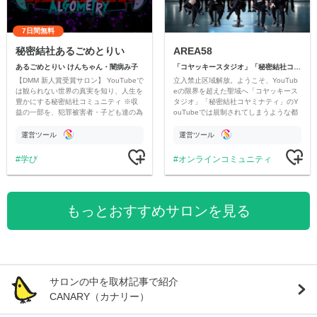
7日間無料
秘密結社あるごめとりい
AREA58
あるごめとりい けんちゃん・闇病み子
「コヤッキースタジオ」「秘密結社コヤミナティ」
【DMM 新人賞受賞サロン】 YouTubeで
立入禁止区域解放。ようこそ、YouTub
は観られない世界の真実を知り、人生を
eの限界を超えた聖域へ「コヤッキース
豊かにする秘密結社コミュニティ ※収
タジオ」「秘密結社コヤミナティ」のY
益の一部を、犯罪被害者・子ども達の為
ouTubeでは規制されてしまうような都
のチャリティーに寄付させていただきま
市伝説を中心にオリジナルコンテンツを
す
公開。
運営ツール
運営ツール
学び
オンラインコミュニティ
もっとおすすめサロンを見る
サロンの中を取材記事で紹介
CANARY（カナリー）