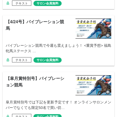
テキスト
サロン会員無料
【4/24号】バイブレーション競
馬
バイブレーション競馬で今週も震えましょう！ <重賞予想> 福島
牝馬ステークス …
テキスト
サロン会員無料
【皐月賞特別号】バイブレーシ
ョン競馬
皐月賞特別号では下記を更新予定です！ オンラインサロンメン
バーでなくても限定50名で買い切…
テキスト
サロン会員無料