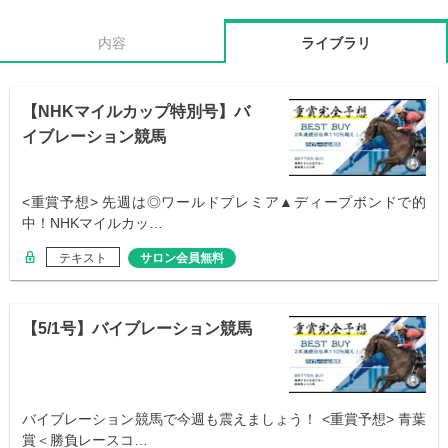
内容
ライブラリ
【NHKマイルカップ特別号】バ
イブレーション競馬
<重賞予想> 先週は◎ワールドプレミア▲ディープボンドで的
中！NHKマイルカッ…
テキスト
サロン会員無料
【5/1号】バイブレーション競馬
バイブレーション競馬で今週も震えましょう！ <重賞予想> 青葉
賞＜勝負レースコ…