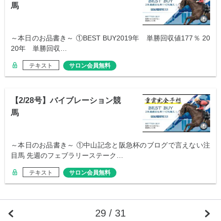
馬
～本日のお品書き～ ①BEST BUY2019年 単勝回収値177％ 20
20年 単勝回収…
テキスト
サロン会員無料
【2/28号】バイブレーション競
馬
～本日のお品書き～ ①中山記念と阪急杯のブログで言えない注
目馬 先週のフェブラリーステーク…
テキスト
サロン会員無料
29 / 31