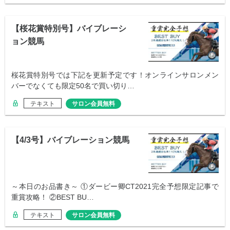
【桜花賞特別号】バイブレーシ
ョン競馬
桜花賞特別号では下記を更新予定です！オンラインサロンメン
バーでなくても限定50名で買い切り…
テキスト
サロン会員無料
【4/3号】バイブレーション競馬
～本日のお品書き～ ①ダービー卿CT2021完全予想限定記事で
重賞攻略！ ②BEST BU…
テキスト
サロン会員無料