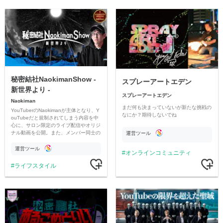
秘密結社NaokimanShow -
スプレーアートエデン
新世界より -
スプレーアートエデン
Naokiman
まだ何も決まっていないが新たな挑戦の
YouTuberのNaokimanが主体となり、Y
なにか？期待しないでね
ouTubeだと規制されてしまう内容を中
心に、サロン限定のライブ配信やオリジ
ナル動画を公開。また、メンバー同士の
運営ツール
情報交換や交流の場としても楽しんでい
ただいています。
運営ツール
オンラインコミュニティ
ライフスタイル